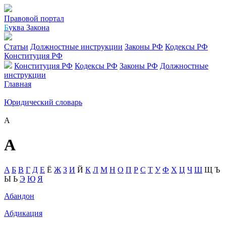
Правовой портал
Б
уква Закона
Статьи
Должностные инструкции
Законы РФ
Кодексы РФ
Конституция РФ
Конституция РФ
Кодексы РФ
Законы РФ
Должностные
инструкции
Главная
Юридический словарь
А
А
A
Б
В
Г
Д
Е
Ё
Ж
З
И
Й
К
Л
М
Н
О
П
Р
С
Т
У
Ф
Х
Ц
Ч
Ш
Щ
Ъ
Ы
Ь
Э
Ю
Я
Абандон
Абдикация