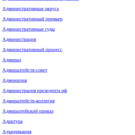
Административные округа
Административный премьер
Административные суды
Администрация
Административный процесс
Адмирал
Адмиралтейств-совет
Адмониция
Администрация президента рф
Адмиралтейств-коллегия
Адмиралтейский приказ
Адритура
Адъюдикация