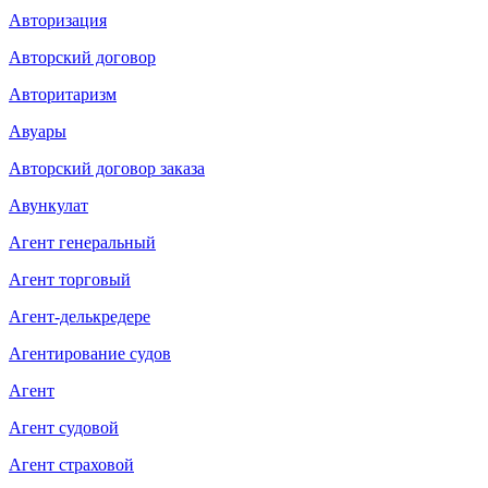
Авторизация
Авторский договор
Авторитаризм
Авуары
Авторский договор заказа
Авункулат
Агент генеральный
Агент торговый
Агент-делькредере
Агентирование судов
Агент
Агент судовой
Агент страховой