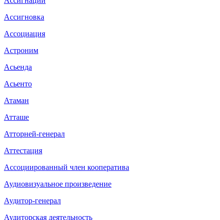
Ассигнации
Ассигновка
Ассоциация
Астроним
Асьенда
Асьенто
Атаман
Атташе
Атторней-генерал
Аттестация
Ассоциированный член кооператива
Аудиовизуальное произведение
Аудитор-генерал
Аудиторская деятельность