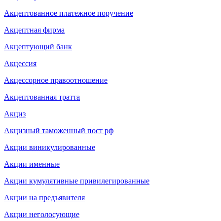
Акцептованное платежное поручение
Акцептная фирма
Акцептующий банк
Акцессия
Акцессорное правоотношение
Акцептованная тратта
Акциз
Акцизный таможенный пост рф
Акции виникулированные
Акции именные
Акции кумулятивные привилегированные
Акции на предъявителя
Акции неголосующие