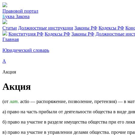
Правовой портал
Б
уква Закона
Статьи
Должностные инструкции
Законы РФ
Кодексы РФ
Кон
Конституция РФ
Кодексы РФ
Законы РФ
Должностные инс
Главная
Юридический словарь
А
Акция
Акция
(от
лат.
actio — распоряжение, позволение, претензия) — в ма
а) право на часть прибыли от деятельности общества в виде ди
б) право на участие в разделе имущества общества при его лик
в) право на участие в управлении делами общества. прочие пр