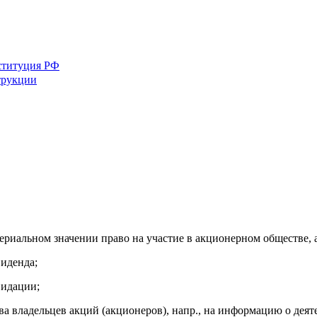
ституция РФ
трукции
териальном значении право на участие в акционерном обществе, 
виденда;
видации;
ава владельцев акций (акционеров), напр., на информацию о дея