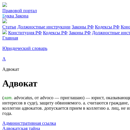
Правовой портал
Б
уква Закона
Статьи
Должностные инструкции
Законы РФ
Кодексы РФ
Кон
Конституция РФ
Кодексы РФ
Законы РФ
Должностные инс
Главная
Юридический словарь
А
Адвокат
Адвокат
(
лат.
advocatus, от advoco — приглашаю) — юрист, оказывающ
интересов в суде), защиту обвиняемого. а. считаются граждан
коллегии адвокатов. допускается прием в коллегию а. лиц, не
года.
Административная ссылка
Адвокатская тайна