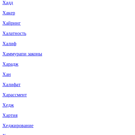
Хадд
Хакер
Хайринг
Халатность
Халиф
Хаммурапи законы
Харадж
Хан
Халифат
Харассмент
Хедж
Хартия
Хеджирование