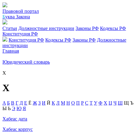
Правовой портал
Б
уква Закона
Статьи
Должностные инструкции
Законы РФ
Кодексы РФ
Конституция РФ
Конституция РФ
Кодексы РФ
Законы РФ
Должностные
инструкции
Главная
Юридический словарь
Х
Х
A
Б
В
Г
Д
Е
Ё
Ж
З
И
Й
К
Л
М
Н
О
П
Р
С
Т
У
Ф
Х
Ц
Ч
Ш
Щ
Ъ
Ы
Ь
Э
Ю
Я
Хабеас дата
Хабеас корпус