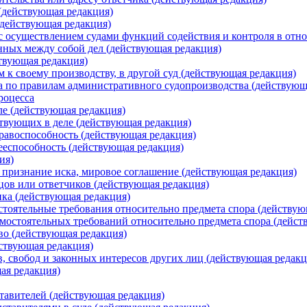
(действующая редакция)
(действующая редакция)
 с осуществлением судами функций содействия и контроля в отн
нных между собой дел (действующая редакция)
твующая редакция)
м к своему производству, в другой суд (действующая редакция)
а по правилам административного судопроизводства (действующ
роцесса
ле (действующая редакция)
ствующих в деле (действующая редакция)
равоспособность (действующая редакция)
ееспособность (действующая редакция)
ия)
, признание иска, мировое соглашение (действующая редакция)
цов или ответчиков (действующая редакция)
ка (действующая редакция)
стоятельные требования относительно предмета спора (действую
амостоятельных требований относительно предмета спора (дейст
во (действующая редакция)
йствующая редакция)
, свобод и законных интересов других лиц (действующая редакц
ая редакция)
ставителей (действующая редакция)