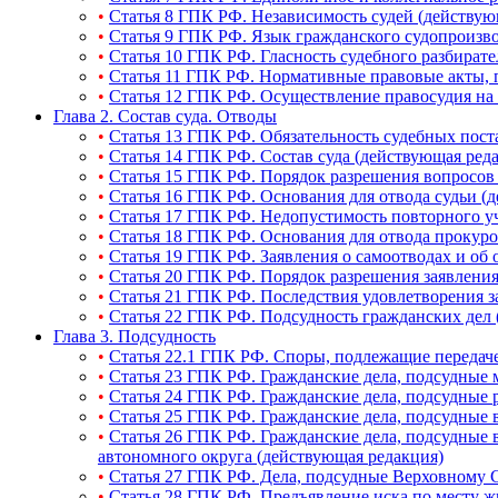
•
Статья 8 ГПК РФ. Независимость судей (действую
•
Статья 9 ГПК РФ. Язык гражданского судопроизво
•
Статья 10 ГПК РФ. Гласность судебного разбирате
•
Статья 11 ГПК РФ. Нормативные правовые акты, 
•
Статья 12 ГПК РФ. Осуществление правосудия на 
Глава 2. Состав суда. Отводы
•
Статья 13 ГПК РФ. Обязательность судебных пост
•
Статья 14 ГПК РФ. Состав суда (действующая ред
•
Статья 15 ГПК РФ. Порядок разрешения вопросов 
•
Статья 16 ГПК РФ. Основания для отвода судьи (
•
Статья 17 ГПК РФ. Недопустимость повторного уч
•
Статья 18 ГПК РФ. Основания для отвода прокурор
•
Статья 19 ГПК РФ. Заявления о самоотводах и об 
•
Статья 20 ГПК РФ. Порядок разрешения заявления
•
Статья 21 ГПК РФ. Последствия удовлетворения з
•
Статья 22 ГПК РФ. Подсудность гражданских дел 
Глава 3. Подсудность
•
Статья 22.1 ГПК РФ. Споры, подлежащие передаче
•
Статья 23 ГПК РФ. Гражданские дела, подсудные 
•
Статья 24 ГПК РФ. Гражданские дела, подсудные 
•
Статья 25 ГПК РФ. Гражданские дела, подсудные
•
Статья 26 ГПК РФ. Гражданские дела, подсудные в
автономного округа (действующая редакция)
•
Статья 27 ГПК РФ. Дела, подсудные Верховному 
•
Статья 28 ГПК РФ. Предъявление иска по месту ж