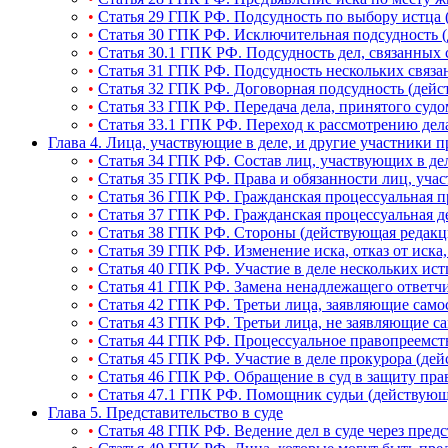
•
Статья 29 ГПК РФ. Подсудность по выбору истца 
•
Статья 30 ГПК РФ. Исключительная подсудность 
•
Статья 30.1 ГПК РФ. Подсудность дел, связанных
•
Статья 31 ГПК РФ. Подсудность нескольких связа
•
Статья 32 ГПК РФ. Договорная подсудность (дейс
•
Статья 33 ГПК РФ. Передача дела, принятого судо
•
Статья 33.1 ГПК РФ. Переход к рассмотрению дел
Глава 4. Лица, участвующие в деле, и другие участники п
•
Статья 34 ГПК РФ. Состав лиц, участвующих в де
•
Статья 35 ГПК РФ. Права и обязанности лиц, уча
•
Статья 36 ГПК РФ. Гражданская процессуальная п
•
Статья 37 ГПК РФ. Гражданская процессуальная д
•
Статья 38 ГПК РФ. Стороны (действующая редакц
•
Статья 39 ГПК РФ. Изменение иска, отказ от иска
•
Статья 40 ГПК РФ. Участие в деле нескольких ист
•
Статья 41 ГПК РФ. Замена ненадлежащего ответчи
•
Статья 42 ГПК РФ. Третьи лица, заявляющие само
•
Статья 43 ГПК РФ. Третьи лица, не заявляющие с
•
Статья 44 ГПК РФ. Процессуальное правопреемст
•
Статья 45 ГПК РФ. Участие в деле прокурора (де
•
Статья 46 ГПК РФ. Обращение в суд в защиту прав
•
Статья 47.1 ГПК РФ. Помощник судьи (действующ
Глава 5. Представительство в суде
•
Статья 48 ГПК РФ. Ведение дел в суде через пред