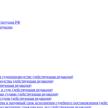
ституция РФ
трукции
м судопроизводстве (действующая редакция)
водства (действующая редакция)
ствующая редакция)
 в суде (действующая редакция)
ко судами (действующая редакция)
 судом (действующая редакция)
тва и разумный срок исполнения судебного постановления (дей
ассмотрение гражданских дел (действующая редакция)