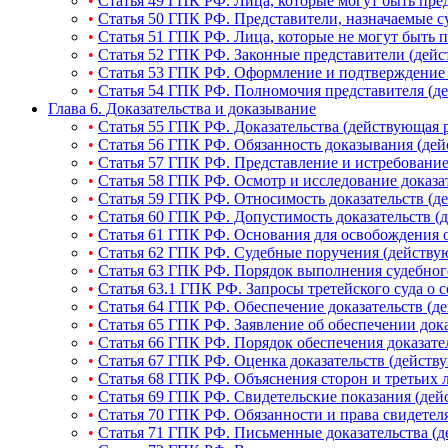
•
Статья 49 ГПК РФ. Лица, которые могут быть пре
•
Статья 50 ГПК РФ. Представители, назначаемые с
•
Статья 51 ГПК РФ. Лица, которые не могут быть п
•
Статья 52 ГПК РФ. Законные представители (дейс
•
Статья 53 ГПК РФ. Оформление и подтверждение 
•
Статья 54 ГПК РФ. Полномочия представителя (д
Глава 6. Доказательства и доказывание
•
Статья 55 ГПК РФ. Доказательства (действующая 
•
Статья 56 ГПК РФ. Обязанность доказывания (де
•
Статья 57 ГПК РФ. Представление и истребование
•
Статья 58 ГПК РФ. Осмотр и исследование доказа
•
Статья 59 ГПК РФ. Относимость доказательств (д
•
Статья 60 ГПК РФ. Допустимость доказательств (
•
Статья 61 ГПК РФ. Основания для освобождения 
•
Статья 62 ГПК РФ. Судебные поручения (действу
•
Статья 63 ГПК РФ. Порядок выполнения судебног
•
Статья 63.1 ГПК РФ. Запросы третейского суда о 
•
Статья 64 ГПК РФ. Обеспечение доказательств (д
•
Статья 65 ГПК РФ. Заявление об обеспечении док
•
Статья 66 ГПК РФ. Порядок обеспечения доказате
•
Статья 67 ГПК РФ. Оценка доказательств (действ
•
Статья 68 ГПК РФ. Объяснения сторон и третьих 
•
Статья 69 ГПК РФ. Свидетельские показания (дей
•
Статья 70 ГПК РФ. Обязанности и права свидетел
•
Статья 71 ГПК РФ. Письменные доказательства (д