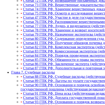
•
Статья 72 ГПК РФ. Возвращение письменных дока
•
Статья 73 ГПК РФ. Вещественные доказательства 
•
Статья 74 ГПК РФ. Хранение вещественных доказ
•
Статья 75 ГПК РФ. Осмотр и исследование вещест
•
Статья 47 ГПК РФ. Участие в деле государственны
•
Статья 76 ГПК РФ. Распоряжение вещественными 
•
Статья 77 ГПК РФ. Аудио- и видеозаписи (действ
•
Статья 78 ГПК РФ. Хранение и возврат носителей
•
Статья 79 ГПК РФ. Назначение экспертизы (дейст
•
Статья 80 ГПК РФ. Содержание определения суда 
•
Статья 81 ГПК РФ. Получение образцов почерка д
•
Статья 82 ГПК РФ. Комплексная экспертиза (дейс
•
Статья 83 ГПК РФ. Комиссионная экспертиза (де
•
Статья 84 ГПК РФ. Порядок проведения эксперти
•
Статья 85 ГПК РФ. Обязанности и права эксперта
•
Статья 86 ГПК РФ. Заключение эксперта (действу
•
Статья 87 ГПК РФ. Дополнительная и повторная э
Глава 7. Судебные расходы
•
Статья 88 ГПК РФ. Судебные расходы (действующ
•
Статья 89 ГПК РФ. Льготы по уплате государств
•
Статья 90 ГПК РФ. Основания и порядок освобожд
государственной пошлины (действующая редакция)
•
Статья 91 ГПК РФ. Цена иска (действующая редак
•
Статья 92 ГПК РФ. Доплата государственной пош
•
Статья 93 ГПК РФ. Основания и порядок возврата