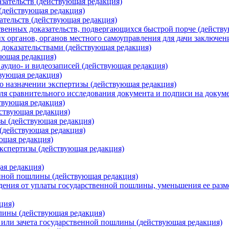
зательств (действующая редакция)
(действующая редакция)
ательств (действующая редакция)
венных доказательств, подвергающихся быстрой порче (действ
х органов, органов местного самоуправления для дачи заключен
доказательствами (действующая редакция)
ующая редакция)
 аудио- и видеозаписей (действующая редакция)
вующая редакция)
о назначении экспертизы (действующая редакция)
ля сравнительного исследования документа и подписи на докум
твующая редакция)
йствующая редакция)
зы (действующая редакция)
 (действующая редакция)
ющая редакция)
кспертизы (действующая редакция)
ая редакция)
енной пошлины (действующая редакция)
ения от уплаты государственной пошлины, уменьшения ее разме
ция)
лины (действующая редакция)
 или зачета государственной пошлины (действующая редакция)