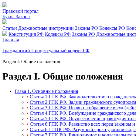
Правовой портал
Б
уква Закона
Статьи
Должностные инструкции
Законы РФ
Кодексы РФ
Кон
Конституция РФ
Кодексы РФ
Законы РФ
Должностные инс
Главная
Гражданский Процессуальный кодекс РФ
Раздел I. Общие положения
Раздел I. Общие положения
Глава 1. Основные положения
•
Статья 1 ГПК РФ. Законодательство о гражданско
•
Статья 2 ГПК РФ. Задачи гражданского судопроиз
•
Статья 3 ГПК РФ. Право на обращение в суд (дей
•
Статья 4 ГПК РФ. Возбуждение гражданского дела
•
Статья 5 ГПК РФ. Осуществление правосудия толь
•
Статья 6 ГПК РФ. Равенство всех перед законом и
•
Статья 6.1 ГПК РФ. Разумный срок судопроизводс
•
Статья 7 ГПК РФ. Единоличное и коллегиальное р