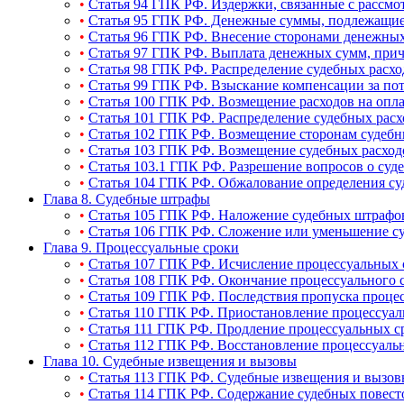
•
Статья 94 ГПК РФ. Издержки, связанные с рассмо
•
Статья 95 ГПК РФ. Денежные суммы, подлежащие 
•
Статья 96 ГПК РФ. Внесение сторонами денежных
•
Статья 97 ГПК РФ. Выплата денежных сумм, прич
•
Статья 98 ГПК РФ. Распределение судебных расхо
•
Статья 99 ГПК РФ. Взыскание компенсации за по
•
Статья 100 ГПК РФ. Возмещение расходов на опла
•
Статья 101 ГПК РФ. Распределение судебных расх
•
Статья 102 ГПК РФ. Возмещение сторонам судебн
•
Статья 103 ГПК РФ. Возмещение судебных расходо
•
Статья 103.1 ГПК РФ. Разрешение вопросов о суд
•
Статья 104 ГПК РФ. Обжалование определения суд
Глава 8. Судебные штрафы
•
Статья 105 ГПК РФ. Наложение судебных штрафов
•
Статья 106 ГПК РФ. Сложение или уменьшение су
Глава 9. Процессуальные сроки
•
Статья 107 ГПК РФ. Исчисление процессуальных 
•
Статья 108 ГПК РФ. Окончание процессуального с
•
Статья 109 ГПК РФ. Последствия пропуска процес
•
Статья 110 ГПК РФ. Приостановление процессуал
•
Статья 111 ГПК РФ. Продление процессуальных с
•
Статья 112 ГПК РФ. Восстановление процессуаль
Глава 10. Судебные извещения и вызовы
•
Статья 113 ГПК РФ. Судебные извещения и вызов
•
Статья 114 ГПК РФ. Содержание судебных повест