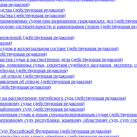
щая редакция)
дства (действующая редакция)
льства (действующая редакция)
применяемые судом при разрешении гражданских дел (действую
основе состязательности и равноправия сторон (действующая ре
ановлений (действующая редакция)
акция)
судом в коллегиальном составе (действующая редакция)
действующая редакция)
астия судьи в рассмотрении дела (действующая редакция)
а, помощника судьи, секретаря судебного заседания, эксперта, 
отводах (действующая редакция)
 об отводе (действующая редакция)
аявления об отводе (действующая редакция)
(действующая редакция)
 на рассмотрение третейского суда (действующая редакция)
мировому судье (действующая редакция)
районному суду (действующая редакция)
 военным судам и иным специализированным судам (действующа
ерховному суду республики, краевому, областному суду, суду го
Суду Российской Федерации (действующая редакция)
ительства или адресу ответчика (действующая редакция)