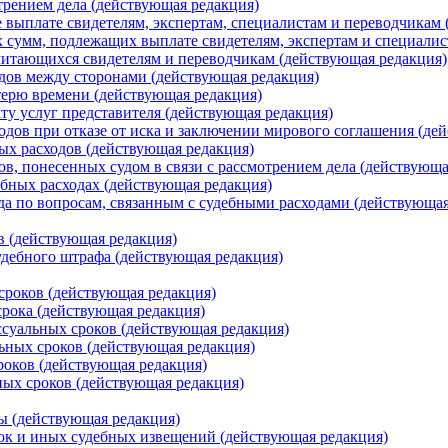
трением дела (действующая редакция)
выплате свидетелям, экспертам, специалистам и переводчикам 
 сумм, подлежащих выплате свидетелям, экспертам и специалис
итающихся свидетелям и переводчикам (действующая редакция)
дов между сторонами (действующая редакция)
терю времени (действующая редакция)
ту услуг представителя (действующая редакция)
одов при отказе от иска и заключении мирового соглашения (де
ых расходов (действующая редакция)
в, понесенных судом в связи с рассмотрением дела (действующа
ебных расходах (действующая редакция)
а по вопросам, связанным с судебными расходами (действующая
 (действующая редакция)
дебного штрафа (действующая редакция)
сроков (действующая редакция)
рока (действующая редакция)
суальных сроков (действующая редакция)
ьных сроков (действующая редакция)
роков (действующая редакция)
ных сроков (действующая редакция)
ы (действующая редакция)
ок и иных судебных извещений (действующая редакция)