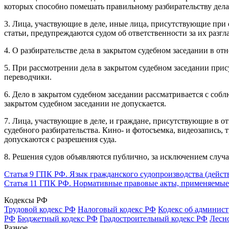
которых способно помешать правильному разбирательству дела
3. Лица, участвующие в деле, иные лица, присутствующие при 
статьи, предупреждаются судом об ответственности за их разгл
4. О разбирательстве дела в закрытом судебном заседании в о
5. При рассмотрении дела в закрытом судебном заседании прис
переводчики.
6. Дело в закрытом судебном заседании рассматривается с соб
закрытом судебном заседании не допускается.
7. Лица, участвующие в деле, и граждане, присутствующие в о
судебного разбирательства. Кино- и фотосъемка, видеозапись
допускаются с разрешения суда.
8. Решения судов объявляются публично, за исключением случа
Статья 9 ГПК РФ. Язык гражданского судопроизводства (дейст
Статья 11 ГПК РФ. Нормативные правовые акты, применяемые 
Кодексы РФ
Трудовой кодекс РФ
Налоговый кодекс РФ
Кодекс об админис
РФ
Бюджетный кодекс РФ
Градостроительный кодекс РФ
Лесн
Разное