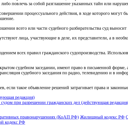
 либо повлечь за собой разглашение указанных тайн или наруше
совершении процессуального действия, в ходе которого могут б
ашение.
тношении всего или части судебного разбирательства суд выноси
утствуют лица, участвующие в деле, их представители, а в необ
людением всех правил гражданского судопроизводства. Использов
ткрытом судебном заседании, имеют право в письменной форме, 
, трансляция судебного заседания по радио, телевидению и в и
ев, если такое объявление решений затрагивает права и законн
вующая редакция)
судом при разрешении гражданских дел (действующая редакция
тративных правонарушениях (КоАП РФ)
Жилищный кодекс РФ
ой кодекс РФ