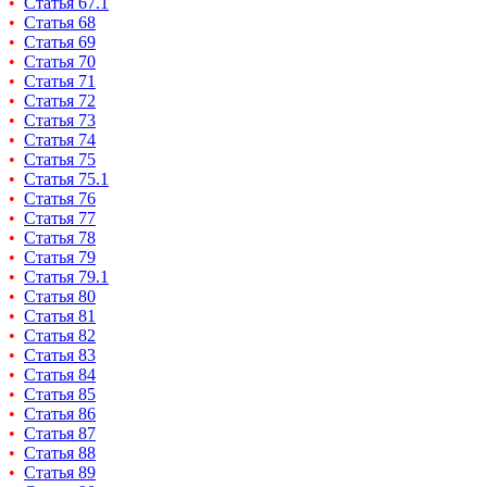
•
Статья 67.1
•
Статья 68
•
Статья 69
•
Статья 70
•
Статья 71
•
Статья 72
•
Статья 73
•
Статья 74
•
Статья 75
•
Статья 75.1
•
Статья 76
•
Статья 77
•
Статья 78
•
Статья 79
•
Статья 79.1
•
Статья 80
•
Статья 81
•
Статья 82
•
Статья 83
•
Статья 84
•
Статья 85
•
Статья 86
•
Статья 87
•
Статья 88
•
Статья 89