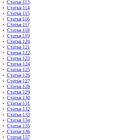
•
Статья 113
•
Статья 114
•
Статья 115
•
Статья 116
•
Статья 117
•
Статья 118
•
Статья 119
•
Статья 120
•
Статья 121
•
Статья 122
•
Статья 123
•
Статья 124
•
Статья 125
•
Статья 126
•
Статья 127
•
Статья 128
•
Статья 129
•
Статья 130
•
Статья 131
•
Статья 132
•
Статья 133
•
Статья 134
•
Статья 135
•
Статья 136
•
Статья 137