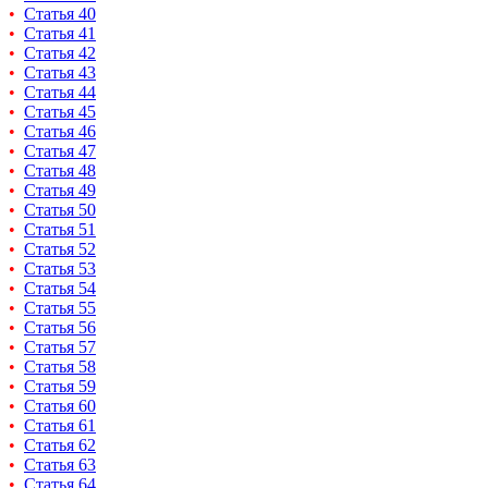
•
Статья 40
•
Статья 41
•
Статья 42
•
Статья 43
•
Статья 44
•
Статья 45
•
Статья 46
•
Статья 47
•
Статья 48
•
Статья 49
•
Статья 50
•
Статья 51
•
Статья 52
•
Статья 53
•
Статья 54
•
Статья 55
•
Статья 56
•
Статья 57
•
Статья 58
•
Статья 59
•
Статья 60
•
Статья 61
•
Статья 62
•
Статья 63
•
Статья 64