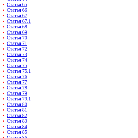
•
Статья 65
•
Статья 66
•
Статья 67
•
Статья 67.1
•
Статья 68
•
Статья 69
•
Статья 70
•
Статья 71
•
Статья 72
•
Статья 73
•
Статья 74
•
Статья 75
•
Статья 75.1
•
Статья 76
•
Статья 77
•
Статья 78
•
Статья 79
•
Статья 79.1
•
Статья 80
•
Статья 81
•
Статья 82
•
Статья 83
•
Статья 84
•
Статья 85
•
Статья 86