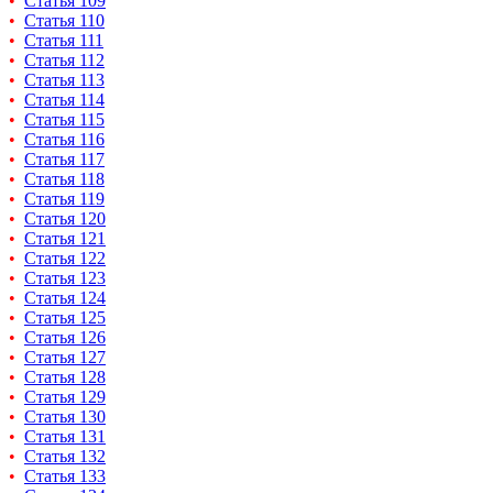
•
Статья 109
•
Статья 110
•
Статья 111
•
Статья 112
•
Статья 113
•
Статья 114
•
Статья 115
•
Статья 116
•
Статья 117
•
Статья 118
•
Статья 119
•
Статья 120
•
Статья 121
•
Статья 122
•
Статья 123
•
Статья 124
•
Статья 125
•
Статья 126
•
Статья 127
•
Статья 128
•
Статья 129
•
Статья 130
•
Статья 131
•
Статья 132
•
Статья 133