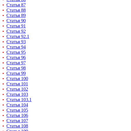
•
Статья 87
•
Статья 88
•
Статья 89
•
Статья 90
•
Статья 91
•
Статья 92
•
Статья 92.1
•
Статья 93
•
Статья 94
•
Статья 95
•
Статья 96
•
Статья 97
•
Статья 98
•
Статья 99
•
Статья 100
•
Статья 101
•
Статья 102
•
Статья 103
•
Статья 103.1
•
Статья 104
•
Статья 105
•
Статья 106
•
Статья 107
•
Статья 108