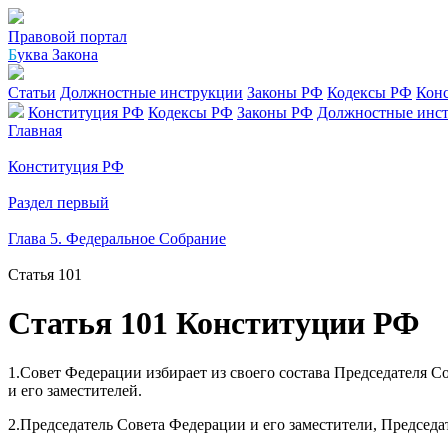
Правовой портал
Б
уква Закона
Статьи
Должностные инструкции
Законы РФ
Кодексы РФ
Кон
Конституция РФ
Кодексы РФ
Законы РФ
Должностные инс
Главная
Конституция РФ
Раздел первый
Глава 5. Федеральное Собрание
Статья 101
Статья 101 Конституции РФ
1.
Совет Федерации избирает из своего состава Председателя С
и его заместителей.
2.
Председатель Совета Федерации и его заместители, Председа