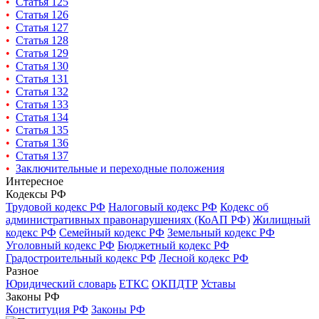
•
Статья 125
•
Статья 126
•
Статья 127
•
Статья 128
•
Статья 129
•
Статья 130
•
Статья 131
•
Статья 132
•
Статья 133
•
Статья 134
•
Статья 135
•
Статья 136
•
Статья 137
•
Заключительные и переходные положения
Интересное
Кодексы РФ
Трудовой кодекс РФ
Налоговый кодекс РФ
Кодекс об
административных правонарушениях (КоАП РФ)
Жилищный
кодекс РФ
Семейный кодекс РФ
Земельный кодекс РФ
Уголовный кодекс РФ
Бюджетный кодекс РФ
Градостроительный кодекс РФ
Лесной кодекс РФ
Разное
Юридический словарь
ЕТКС
ОКПДТР
Уставы
Законы РФ
Конституция РФ
Законы РФ