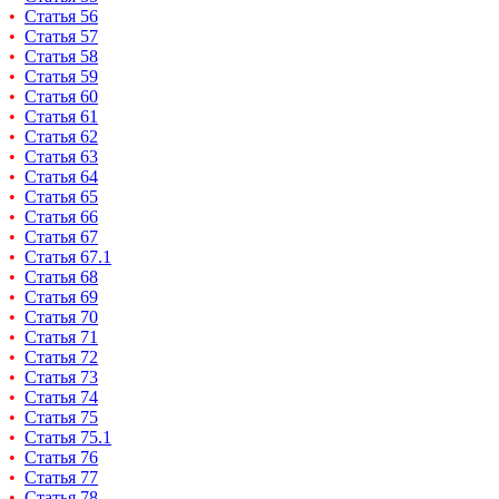
•
Статья 56
•
Статья 57
•
Статья 58
•
Статья 59
•
Статья 60
•
Статья 61
•
Статья 62
•
Статья 63
•
Статья 64
•
Статья 65
•
Статья 66
•
Статья 67
•
Статья 67.1
•
Статья 68
•
Статья 69
•
Статья 70
•
Статья 71
•
Статья 72
•
Статья 73
•
Статья 74
•
Статья 75
•
Статья 75.1
•
Статья 76
•
Статья 77
•
Статья 78