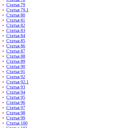
•
Статья 79
•
Статья 79.1
•
Статья 80
•
Статья 81
•
Статья 82
•
Статья 83
•
Статья 84
•
Статья 85
•
Статья 86
•
Статья 87
•
Статья 88
•
Статья 89
•
Статья 90
•
Статья 91
•
Статья 92
•
Статья 92.1
•
Статья 93
•
Статья 94
•
Статья 95
•
Статья 96
•
Статья 97
•
Статья 98
•
Статья 99
•
Статья 100