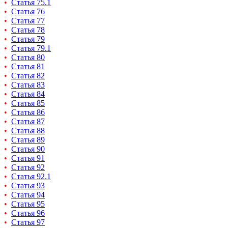
•
Статья 75.1
•
Статья 76
•
Статья 77
•
Статья 78
•
Статья 79
•
Статья 79.1
•
Статья 80
•
Статья 81
•
Статья 82
•
Статья 83
•
Статья 84
•
Статья 85
•
Статья 86
•
Статья 87
•
Статья 88
•
Статья 89
•
Статья 90
•
Статья 91
•
Статья 92
•
Статья 92.1
•
Статья 93
•
Статья 94
•
Статья 95
•
Статья 96
•
Статья 97