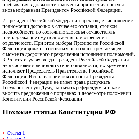
пребывания в должности с момента принесения присяги
вновь избранным Президентом Российской Федерации.
2
.
Президент Российской Федерации прекращает исполнение
полномочий досрочно в случае его отставки, стойкой
неспособности по состоянию здоровья осуществлять
принадлежащие ему полномочия или отрешения
от должности. При этом выборы Президента Российской
Федерации должны состояться не позднее трех месяцев
с момента досрочного прекращения исполнения полномочий.
3.
Во всех случаях, когда Президент Российской Федерации
не в состоянии выполнять свои обязанности, их временно
исполняет Председатель Правительства Российской
Федерации. Исполняющий обязанности Президента
Российской Федерации не имеет права распускать
Государственную Думу, назначать референдум, а также
вносить предложения о поправках и пересмотре положений
Конституции Российской Федерации.
Похожие статьи Конституции РФ
•
Статья 1
•
Статья 2