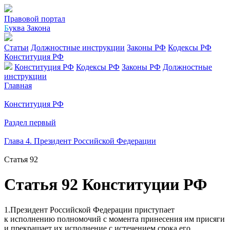
Правовой портал
Б
уква Закона
Статьи
Должностные инструкции
Законы РФ
Кодексы РФ
Конституция РФ
Конституция РФ
Кодексы РФ
Законы РФ
Должностные
инструкции
Главная
Конституция РФ
Раздел первый
Глава 4. Президент Российской Федерации
Статья 92
Статья 92 Конституции РФ
1.
Президент Российской Федерации приступает
к исполнению полномочий с момента принесения им присяги
и прекращает их исполнение с истечением срока его