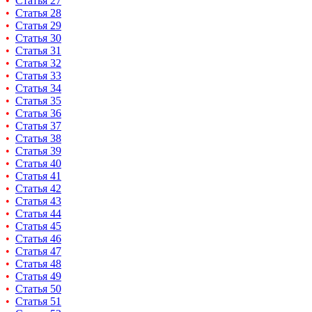
•
Статья 27
•
Статья 28
•
Статья 29
•
Статья 30
•
Статья 31
•
Статья 32
•
Статья 33
•
Статья 34
•
Статья 35
•
Статья 36
•
Статья 37
•
Статья 38
•
Статья 39
•
Статья 40
•
Статья 41
•
Статья 42
•
Статья 43
•
Статья 44
•
Статья 45
•
Статья 46
•
Статья 47
•
Статья 48
•
Статья 49
•
Статья 50
•
Статья 51