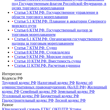
под Государственным флагом Российской Федерации, в
целях торгового мореплавания
•
Статья 5 КТМ РФ. Государственное управление в
области торгового мореплавания
•
Статья 5.1 КТМ РФ. Плавание в акватории Северного
морского пути
•
Статья 6 КТМ РФ. Государственный надзор за
торговым мореплаванием
•
Статья 6.1 КТМ РФ. Организация государственного
надзора за торговым мореплаванием
•
Статья 7 КТМ РФ. Судно
•
Статья 8 КТМ РФ. Судовладелец
•
Статья 9 КТМ РФ. Морские порты
•
Статья 10 КТМ РФ. Вместимость судна
•
Статья 11 КТМ РФ. Расчетная единица
Интересное
Кодексы РФ
Трудовой кодекс РФ
Налоговый кодекс РФ
Кодекс об
административных правонарушениях (КоАП РФ)
Жилищный
кодекс РФ
Семейный кодекс РФ
Земельный кодекс РФ
Уголовный кодекс РФ
Бюджетный кодекс РФ
Градостроительный кодекс РФ
Лесной кодекс РФ
Разное
Юридический словарь
ЕТКС
ОКПДТР
Уставы