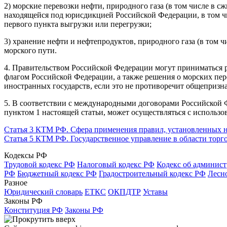
2) морские перевозки нефти, природного газа (в том числе в с
находящейся под юрисдикцией Российской Федерации, в том чи
первого пункта выгрузки или перегрузки;
3) хранение нефти и нефтепродуктов, природного газа (в том ч
морского пути.
4. Правительством Российской Федерации могут приниматься 
флагом Российской Федерации, а также решения о морских пере
иностранных государств, если это не противоречит общепри
5. В соответствии с международными договорами Российской Ф
пунктом 1 настоящей статьи, может осуществляться с использ
Статья 3 КТМ РФ. Сфера применения правил, установленных 
Статья 5 КТМ РФ. Государственное управление в области торг
Кодексы РФ
Трудовой кодекс РФ
Налоговый кодекс РФ
Кодекс об админис
РФ
Бюджетный кодекс РФ
Градостроительный кодекс РФ
Лесн
Разное
Юридический словарь
ЕТКС
ОКПДТР
Уставы
Законы РФ
Конституция РФ
Законы РФ