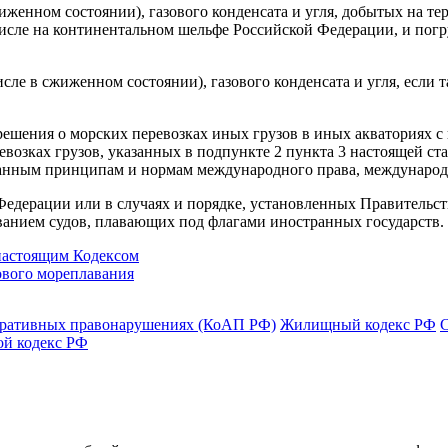
жиженном состоянии), газового конденсата и угля, добытых на т
сле на континентальном шельфе Российской Федерации, и погру
исле в сжиженном состоянии), газового конденсата и угля, если 
решения о морских перевозках иных грузов в иных акваториях 
возках грузов, указанных в подпункте 2 пункта 3 настоящей ст
знанным принципам и нормам международного права, междунаро
едерации или в случаях и порядке, установленных Правительст
ованием судов, плавающих под флагами иностранных государств.
настоящим Кодексом
ового мореплавания
тративных правонарушениях (КоАП РФ)
Жилищный кодекс РФ
ой кодекс РФ