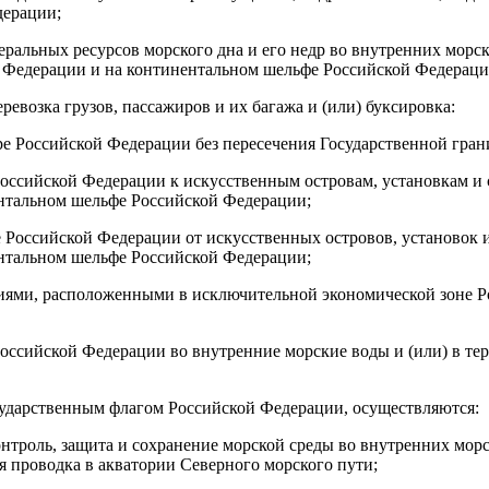
дерации;
неральных ресурсов морского дна и его недр во внутренних морс
 Федерации и на континентальном шельфе Российской Федераци
евозка грузов, пассажиров и их багажа и (или) буксировка:
оре Российской Федерации без пересечения Государственной гра
я Российской Федерации к искусственным островам, установкам 
ентальном шельфе Российской Федерации;
ре Российской Федерации от искусственных островов, установо
ентальном шельфе Российской Федерации;
иями, расположенными в исключительной экономической зоне Р
 Российской Федерации во внутренние морские воды и (или) в т
сударственным флагом Российской Федерации, осуществляются:
нтроль, защита и сохранение морской среды во внутренних морс
я проводка в акватории Северного морского пути;