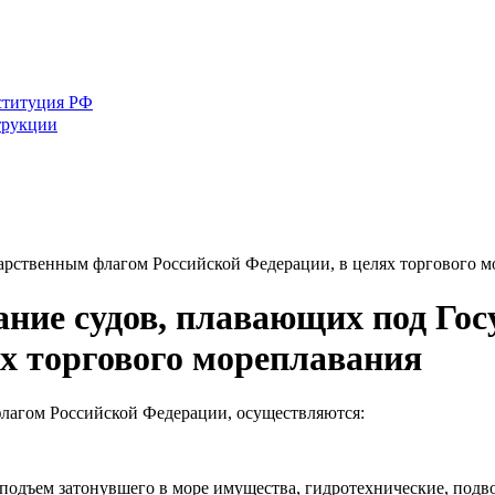
ституция РФ
трукции
арственным флагом Российской Федерации, в целях торгового м
ние судов, плавающих под Го
ях торгового мореплавания
флагом Российской Федерации, осуществляются:
, подъем затонувшего в море имущества, гидротехнические, под