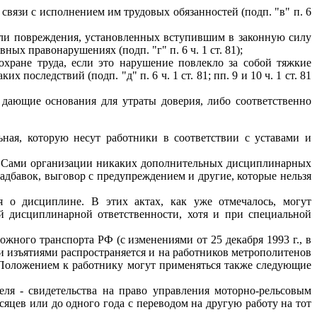
связи с исполнением им трудовых обязанностей (подп. "в" п. 6
или повреждения, установленных вступившим в законную силу
х правонарушениях (подп. "г" п. 6 ч. 1 ст. 81);
хране труда, если это нарушение повлекло за собой тяжкие
последствий (подп. "д" п. 6 ч. 1 ст. 81; пп. 9 и 10 ч. 1 ст. 81
 дающие основания для утраты доверия, либо соответственно
ная, которую несут работники в соответствии с уставами и
. Сами организации никаких дополнительных дисциплинарных
адбавок, выговор с предупреждением и другие, которые нельзя
 о дисциплине. В этих актах, как уже отмечалось, могут
й дисциплинарной ответственности, хотя и при специальной
ного транспорта РФ (с изменениями от 25 декабря 1993 г., в
рыми изъятиями распространяется и на работников метрополитенов
ым Положением к работнику могут применяться также следующие
ля - свидетельства на право управления моторно-рельсовым
яцев или до одного года с переводом на другую работу на тот