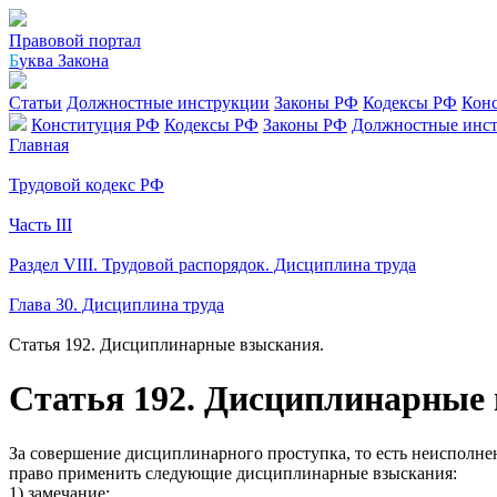
Правовой портал
Б
уква Закона
Статьи
Должностные инструкции
Законы РФ
Кодексы РФ
Кон
Конституция РФ
Кодексы РФ
Законы РФ
Должностные инс
Главная
Трудовой кодекс РФ
Часть III
Раздел VIII. Трудовой распорядок. Дисциплина труда
Глава 30. Дисциплина труда
Статья 192. Дисциплинарные взыскания.
Статья 192. Дисциплинарные
За совершение дисциплинарного проступка, то есть неисполне
право применить следующие дисциплинарные взыскания:
1) замечание;