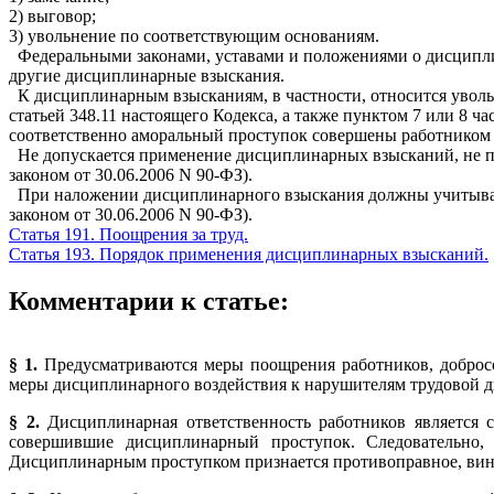
2) выговор;
3) увольнение по соответствующим основаниям.
Федеральными законами, уставами и положениями о дисциплине
другие дисциплинарные взыскания.
К дисциплинарным взысканиям, в частности, относится увольне
статьей 348.11 настоящего Кодекса, а также пунктом 7 или 8 ч
соответственно аморальный проступок совершены работником п
Не допускается применение дисциплинарных взысканий, не п
законом от 30.06.2006 N 90-ФЗ).
При наложении дисциплинарного взыскания должны учитыватьс
законом от 30.06.2006 N 90-ФЗ).
Статья 191. Поощрения за труд.
Статья 193. Порядок применения дисциплинарных взысканий.
Комментарии к статье:
§ 1.
Предусматриваются меры поощрения работников, добросо
меры дисциплинарного воздействия к нарушителям трудовой 
§ 2.
Дисциплинарная ответственность работников является 
совершившие дисциплинарный проступок. Следовательно, 
Дисциплинарным проступком признается противоправное, вин