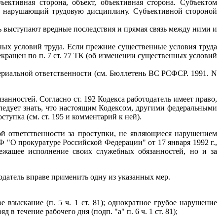
ективная сторона, объект, объективная сторона. Субъектом
и нарушающий трудовую дисциплину. Субъективной стороной
 выступают вредные последствия и прямая связь между ними и
х условий труда. Если прежние существенные условия труда
екращен по п. 7 ст. 77 ТК (об изменении существенных условий
риальной ответственности (см. Бюллетень ВС РСФСР. 1991. N
анностей. Согласно ст. 192 Кодекса работодатель имеет право,
ледует знать, что настоящим Кодексом, другими федеральными
упка (см. ст. 195 и комментарий к ней).
ой ответственности за проступки, не являющиеся нарушением
 "О прокуратуре Российской Федерации" от 17 января 1992 г.,
ежащее исполнение своих служебных обязанностей, но и за
датель вправе применить одну из указанных мер.
взыскание (п. 5 ч. 1 ст. 81); однократное грубое нарушение
 течение рабочего дня (подп. "а" п. 6 ч. 1 ст. 81);