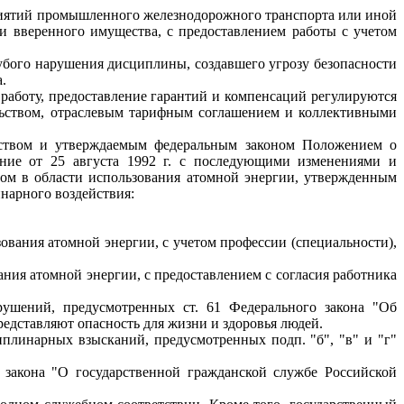
приятий промышленного железнодорожного транспорта или иной
и вверенного имущества, с предоставлением работы с учетом
рубого нарушения дисциплины, создавшего угрозу безопасности
.
работу, предоставление гарантий и компенсаций регулируются
льством, отраслевым тарифным соглашением и коллективными
ьством и утверждаемым федеральным законом Положением о
ение от 25 августа 1992 г. с последующими изменениями и
ом в области использования атомной энергии, утвержденным
нарного воздействия:
зования атомной энергии, с учетом профессии (специальности),
ания атомной энергии, с предоставлением с согласия работника
рушений, предусмотренных ст. 61 Федерального закона "Об
редставляют опасность для жизни и здоровья людей.
плинарных взысканий, предусмотренных подп. "б", "в" и "г"
закона "О государственной гражданской службе Российской