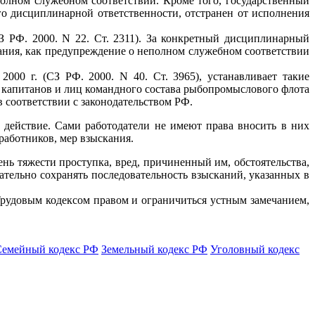
олном служебном соответствии. Кроме того, государственный
го дисциплинарной ответственности, отстранен от исполнения
 РФ. 2000. N 22. Ст. 2311). За конкретный дисциплинарный
кания, как предупреждение о неполном служебном соответствии
00 г. (СЗ РФ. 2000. N 40. Ст. 3965), устанавливает такие
 капитанов и лиц командного состава рыбопромыслового флота
в соответствии с законодательством РФ.
 действие. Сами работодатели не имеют права вносить в них
работников, мер взыскания.
ь тяжести проступка, вред, причиненный им, обстоятельства,
тельно сохранять последовательность взысканий, указанных в
рудовым кодексом правом и ограничиться устным замечанием,
Семейный кодекс РФ
Земельный кодекс РФ
Уголовный кодекс