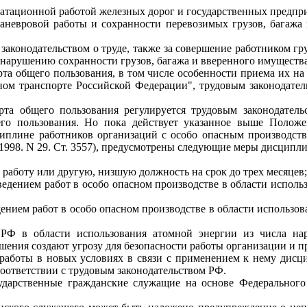
луатационной работой железных дорог и государственных пред
аневровой работы и сохранности перевозимых грузов, багажа 
законодательством о труде, также за совершение работником г
нарушению сохранности грузов, багажа и вверенного имущества
 общего пользования, в том числе особенности приема их на 
жном транспорте Российской Федерации", трудовым законодате
та общего пользования регулируется трудовым законодател
го пользования. Но пока действует указанное выше Полож
иплине работников организаций с особо опасным производств
 1998. N 29. Ст. 3557), предусмотрены следующие меры дисципли
 работу или другую, низшую должность на срок до трех месяцев;
роведением работ в особо опасном производстве в области исполь
ением работ в особо опасном производстве в области использов
а РФ в области использования атомной энергии из числа на
шения создают угрозу для безопасности работы организации и п
 работы в новых условиях в связи с применением к нему дисци
соответствии с трудовым законодательством РФ.
арственные гражданские служащие на основе Федерального 