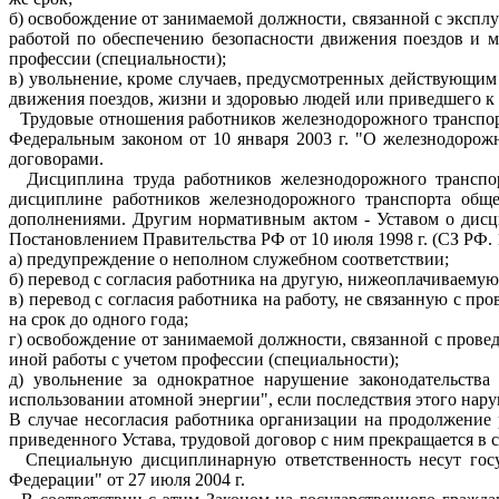
б) освобождение от занимаемой должности, связанной с эксп
работой по обеспечению безопасности движения поездов и м
профессии (специальности);
в) увольнение, кроме случаев, предусмотренных действующим 
движения поездов, жизни и здоровью людей или приведшего к 
Трудовые отношения работников железнодорожного транспорта
Федеральным законом от 10 января 2003 г. "О железнодоро
договорами.
Дисциплина труда работников железнодорожного транспор
дисциплине работников железнодорожного транспорта обще
дополнениями. Другим нормативным актом - Уставом о дисц
Постановлением Правительства РФ от 10 июля 1998 г. (СЗ РФ.
а) предупреждение о неполном служебном соответствии;
б) перевод с согласия работника на другую, нижеоплачиваемую
в) перевод с согласия работника на работу, не связанную с п
на срок до одного года;
г) освобождение от занимаемой должности, связанной с провед
иной работы с учетом профессии (специальности);
д) увольнение за однократное нарушение законодательств
использовании атомной энергии", если последствия этого нару
В случае несогласия работника организации на продолжение
приведенного Устава, трудовой договор с ним прекращается в 
Специальную дисциплинарную ответственность несут госуд
Федерации" от 27 июля 2004 г.