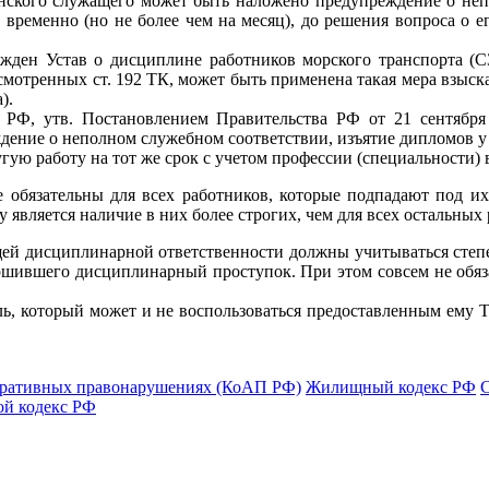
нского служащего может быть наложено предупреждение о неп
ременно (но не более чем на месяц), до решения вопроса о е
жден Устав о дисциплине работников морского транспорта (СЗ
усмотренных ст. 192 ТК, может быть применена такая мера взыс
).
, утв. Постановлением Правительства РФ от 21 сентября 20
ение о неполном служебном соответствии, изъятие дипломов у
ругую работу на тот же срок с учетом профессии (специальности) 
 обязательны для всех работников, которые подпадают под их
является наличие в них более строгих, чем для всех остальных 
й дисциплинарной ответственности должны учитываться степен
ершившего дисциплинарный проступок. При этом совсем не обяза
, который может и не воспользоваться предоставленным ему Т
тративных правонарушениях (КоАП РФ)
Жилищный кодекс РФ
ой кодекс РФ