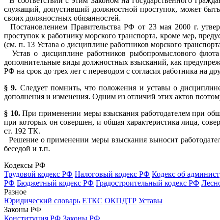
В соответствии с этим Законом на государственного гражда
служащий, допустивший должностной проступок, может быть в
своих должностных обязанностей.
Постановлением Правительства РФ от 23 мая 2000 г. утвер
проступок к работнику морского транспорта, кроме мер, пред
(см. п. 13 Устава о дисциплине работников морского транспорта
Устав о дисциплине работников рыбопромыслового флота РФ
дополнительные виды должностных взысканий, как предупрежд
РФ на срок до трех лет с переводом с согласия работника на д
§ 9.
Следует помнить, что положения и уставы о дисциплине
дополнения и изменения. Одним из отличий этих актов поэтому 
§ 10.
При применении меры взыскания работодателем при обще
при которых он совершен, и общая характеристика лица, сов
ст. 192 ТК.
Решение о применении меры взыскания выносит работодатель
беседой и т.п.
Кодексы РФ
Трудовой кодекс РФ
Налоговый кодекс РФ
Кодекс об админис
РФ
Бюджетный кодекс РФ
Градостроительный кодекс РФ
Лесн
Разное
Юридический словарь
ЕТКС
ОКПДТР
Уставы
Законы РФ
Конституция РФ
Законы РФ