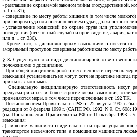
- разглашение охраняемой законом тайны (государственной, ко
ч. 1 ст. 81);
- совершение по месту работы хищения (в том числе мелког
приговором суда или постановлением судьи, должностного лица,
- установление комиссией по охране труда или уполномоче
последствия (несчастный случай на производстве, авария, катаст
или п. 1 ст. 336).
Кроме того, к дисциплинарным взысканиям относятся пп. 7 
аморальный проступок совершены работником по месту работы 
§ 8.
Существуют два вида дисциплинарной ответственности:
положениями о дисциплине.
При общей дисциплинарной ответственности перечень мер в
взысканий устанавливать не могут, хотя на практике иногда 
признать законными.
Специальную дисциплинарную ответственность несут рабо
предусматриваться и более строгие меры взыскания, отлич
применяются меры, в том числе перечисленные в ст. 192 ТК.
Постановлением Правительства РФ от 25 августа 1992 г. был
редакции от 8 февраля 1999 г. (САПП РФ. 1992. N 9. Ст. 608; 1
(см. Постановление Правительства РФ от 11 октября 1993 г. 
взыскания:
а) лишение машиниста свидетельства на право управления 
транспортом несъемного типа, а помощника машиниста локомот
же срок;