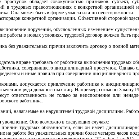
проступок обладает совокупностью признаков: субъект, субъ
ий в трудовых правоотношениях с конкретной организацией 
ника. Она может быть в форме умысла или по неосторожности.
спорядок конкретной организации. Объективной стороной здесь
выполнение поручений, обусловленных изменением существенны
ние работы в новых условиях, трудовой договор должен быть пр
ка без уважительных причин заключить договор о полной мате
атель вправе требовать от работника выполнения трудовых обяз
работника, совершившего дисциплинарный проступок. Однако с
ределены и иные правила при совершении дисциплинарного прост
аконами, допускается привлечение работника к дисциплинарн
начением ряда должностных лиц. Например, согласно Закону РФ
сут ответственность не только за неисполнение или ненадл
рорского работника.
каний, налагаемые на нарушителей трудовой дисциплины. Работо
я увольнение. Оно возможно в следующих случаях:
причин трудовых обязанностей, если он имеет дисциплинарное 
 на работе без уважительных причин более четырех часов подряд в
 или иного токсического опьянения (подп. "б" п. 6 ч. 1 ст. 81);