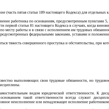
 (часть пятая статьи 189 настоящего Кодекса) для отдельных 
ние работника по основаниям, предусмотренным пунктами 5, 6, 
асти первой статьи 81 настоящего Кодекса в случаях, когда вино
о месту работы и в связи с исполнением им трудовых обязанно
редусмотренных федеральными законами, уставами и положения
я тяжесть совершенного проступка и обстоятельства, при кото
вестно выполняющих свои трудовые обязанности, но трудовое
дисциплины.
самостоятельным видом юридической ответственности. К дисц
основанием такой ответственности всегда служит дисцип
овное неисполнение или ненадлежащее исполнение работником 