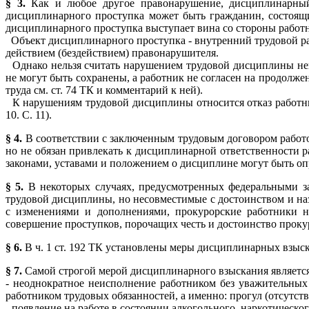
§ 3.
Как и любое другое правонарушение, дисциплинарный 
дисциплинарного проступка может быть гражданин, состоящ
дисциплинарного проступка выступает вина со стороны работ
Объект дисциплинарного проступка - внутренний трудовой ра
действием (бездействием) правонарушителя.
Однако нельзя считать нарушением трудовой дисциплины не
не могут быть сохранены, а работник не согласен на продолже
труда см. ст. 74 ТК и комментарий к ней).
К нарушениям трудовой дисциплины относится отказ работни
10. С. 11).
§ 4.
В соответствии с заключенным трудовым договором работод
но не обязан привлекать к дисциплинарной ответственности 
законами, уставами и положением о дисциплине могут быть оп
§ 5.
В некоторых случаях, предусмотренных федеральными з
трудовой дисциплины, но несовместимые с достоинством и наз
с изменениями и дополнениями, прокурорские работники не
совершение проступков, порочащих честь и достоинство проку
§ 6.
В ч. 1 ст. 192 ТК установлены меры дисциплинарных взыс
§ 7.
Самой строгой мерой дисциплинарного взыскания являетс
- неоднократное неисполнение работником без уважительных 
работником трудовых обязанностей, а именно: прогул (отсутствие
- появление на работе в состоянии алкогольного, наркотического