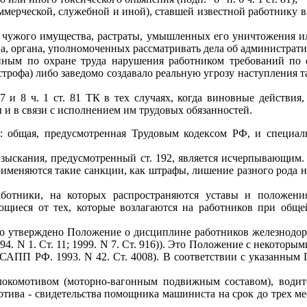
ммерческой, служебной и иной), ставшей известной работнику в 
о) чужого имущества, растраты, умышленных его уничтожения 
 органа, уполномоченных рассматривать дела об административны
нным по охране труда нарушения работником требований по о
рофа) либо заведомо создавало реальную угрозу наступления таких 
и 8 ч. 1 ст. 81 ТК в тех случаях, когда виновные действия,
и в связи с исполнением им трудовых обязанностей.
 общая, предусмотренная Трудовым кодексом РФ, и специаль
зыскания, предусмотренный ст. 192, является исчерпывающим
применяются такие санкции, как штрафы, лишение разного рода н
тники, на которых распространяются уставы и положения
ающиеся от тех, которые возлагаются на работников при обще
о утверждено Положение о дисциплине работников железнодорож
994. N 1. Ст. 11; 1999. N 7. Ст. 916)). Это Положение с некото
// САПП РФ. 1993. N 42. Ст. 4008). В соответствии с указанн
локомотивом (моторно-вагонным подвижным составом), водите
ива - свидетельства помощника машиниста на срок до трех мес