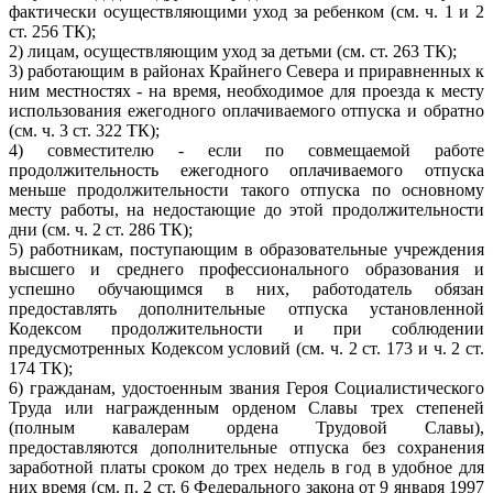
фактически осуществляющими уход за ребенком (см. ч. 1 и 2
ст. 256 ТК);
2) лицам, осуществляющим уход за детьми (см. ст. 263 ТК);
3) работающим в районах Крайнего Севера и приравненных к
ним местностях - на время, необходимое для проезда к месту
использования ежегодного оплачиваемого отпуска и обратно
(см. ч. 3 ст. 322 ТК);
4) совместителю - если по совмещаемой работе
продолжительность ежегодного оплачиваемого отпуска
меньше продолжительности такого отпуска по основному
месту работы, на недостающие до этой продолжительности
дни (см. ч. 2 ст. 286 ТК);
5) работникам, поступающим в образовательные учреждения
высшего и среднего профессионального образования и
успешно обучающимся в них, работодатель обязан
предоставлять дополнительные отпуска установленной
Кодексом продолжительности и при соблюдении
предусмотренных Кодексом условий (см. ч. 2 ст. 173 и ч. 2 ст.
174 ТК);
6) гражданам, удостоенным звания Героя Социалистического
Труда или награжденным орденом Славы трех степеней
(полным кавалерам ордена Трудовой Славы),
предоставляются дополнительные отпуска без сохранения
заработной платы сроком до трех недель в год в удобное для
них время (см. п. 2 ст. 6 Федерального закона от 9 января 1997