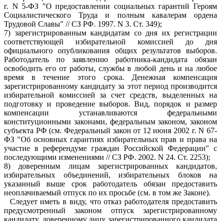
г. N 5-ФЗ "О предоставлении социальных гарантий Героям
Социалистического Труда и полным кавалерам ордена
Трудовой Славы" // СЗ РФ. 1997. N 3. Ст. 349);
7) зарегистрированным кандидатам со дня их регистрации
соответствующей избирательной комиссией до дня
официального опубликования общих результатов выборов.
Работодатель по заявлению работника-кандидата обязан
освободить его от работы, службы в любой день и на любое
время в течение этого срока. Денежная компенсация
зарегистрированному кандидату за этот период производится
избирательной комиссией за счет средств, выделенных на
подготовку и проведение выборов. Вид, порядок и размер
компенсации устанавливаются федеральными
конституционными законами, федеральным законом, законом
субъекта РФ (см. Федеральный закон от 12 июня 2002 г. N 67-
ФЗ "Об основных гарантиях избирательных прав и права на
участие в референдуме граждан Российской Федерации" с
последующими изменениями // СЗ РФ. 2002. N 24. Ст. 2253);
8) доверенным лицам зарегистрированных кандидатов,
избирательных объединений, избирательных блоков на
указанный выше срок работодатель обязан предоставить
неоплачиваемый отпуск по их просьбе (см. в том же Законе).
Следует иметь в виду, что отказ работодателя предоставить
предусмотренный законом отпуск зарегистрированному
кандидату, доверенному лицу зарегистрированного кандидата