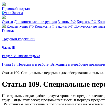
Правовой портал
Б
уква Закона
Статьи
Должностные инструкции
Законы РФ
Кодексы РФ
Кон
Конституция РФ
Кодексы РФ
Законы РФ
Должностные инс
Главная
Трудовой кодекс РФ
Часть III
Раздел V. Время отдыха
Глава 18. Перерывы в работе. Выходные и нерабочие празднич
Статья 109. Специальные перерывы для обогревания и отдыха.
Статья 109. Специальные пер
На отдельных видах работ предусматривается предоставление 
труда. Виды этих работ, продолжительность и порядок предос
Работникам, работающим в холодное время года на открытом в