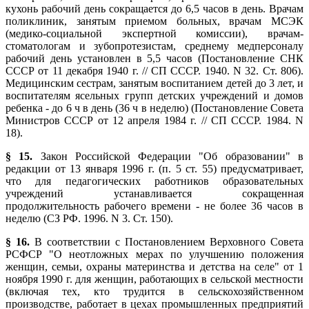
кухонь рабочий день сокращается до 6,5 часов в день. Врачам
поликлиник, занятым приемом больных, врачам МСЭК
(медико-социальной экспертной комиссии), врачам-
стоматологам и зубопротезистам, среднему медперсоналу
рабочий день установлен в 5,5 часов (Постановление СНК
СССР от 11 декабря 1940 г. // СП СССР. 1940. N 32. Ст. 806).
Медицинским сестрам, занятым воспитанием детей до 3 лет, и
воспитателям ясельных групп детских учреждений и домов
ребенка - до 6 ч в день (36 ч в неделю) (Постановление Совета
Министров СССР от 12 апреля 1984 г. // СП СССР. 1984. N
18).
§ 15.
Закон Российской Федерации "Об образовании" в
редакции от 13 января 1996 г. (п. 5 ст. 55) предусматривает,
что для педагогических работников образовательных
учреждений устанавливается сокращенная
продолжительность рабочего времени - не более 36 часов в
неделю (СЗ РФ. 1996. N 3. Ст. 150).
§ 16.
В соответствии с Постановлением Верховного Совета
РСФСР "О неотложных мерах по улучшению положения
женщин, семьи, охраны материнства и детства на селе" от 1
ноября 1990 г. для женщин, работающих в сельской местности
(включая тех, кто трудится в сельскохозяйственном
производстве, работает в цехах промышленных предприятий