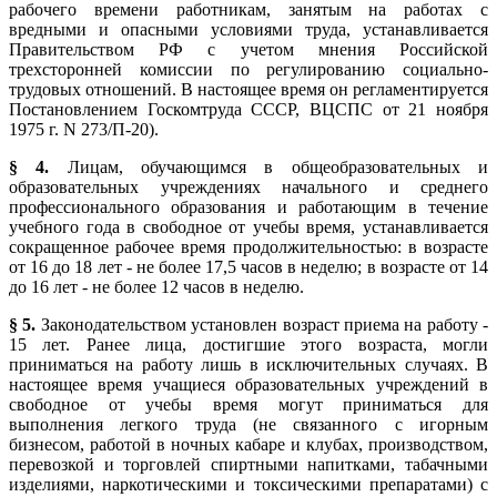
рабочего времени работникам, занятым на работах с
вредными и опасными условиями труда, устанавливается
Правительством РФ с учетом мнения Российской
трехсторонней комиссии по регулированию социально-
трудовых отношений. В настоящее время он регламентируется
Постановлением Госкомтруда СССР, ВЦСПС от 21 ноября
1975 г. N 273/П-20).
§ 4.
Лицам, обучающимся в общеобразовательных и
образовательных учреждениях начального и среднего
профессионального образования и работающим в течение
учебного года в свободное от учебы время, устанавливается
сокращенное рабочее время продолжительностью: в возрасте
от 16 до 18 лет - не более 17,5 часов в неделю; в возрасте от 14
до 16 лет - не более 12 часов в неделю.
§ 5.
Законодательством установлен возраст приема на работу -
15 лет. Ранее лица, достигшие этого возраста, могли
приниматься на работу лишь в исключительных случаях. В
настоящее время учащиеся образовательных учреждений в
свободное от учебы время могут приниматься для
выполнения легкого труда (не связанного с игорным
бизнесом, работой в ночных кабаре и клубах, производством,
перевозкой и торговлей спиртными напитками, табачными
изделиями, наркотическими и токсическими препаратами) с