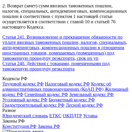
2. Возврат (зачет) сумм ввозных таможенных пошлин,
налогов, специальных, антидемпинговых, компенсационных
пошлин в соответствии с пунктом 1 настоящей статьи
осуществляется в соответствии с главой 10 и статьей 76
настоящего Кодекса.
Статья 241. Возникновение и прекращение обязанности по
уплате ввозных таможенных пошлин, налогов, специальных,
антидемпинговых, компенсационных пошлин в отношении
иностранных товаров, помещаемых (помещенных) под
таможенную процедуру реэкспорта, срок их уп
Статья 240. Действия с товарами, помещенными под
таможенную процедуру реэкспорта
Кодексы РФ
Трудовой кодекс РФ
Налоговый кодекс РФ
Кодекс об
административных правонарушениях (КоАП РФ)
Жилищный
кодекс РФ
Семейный кодекс РФ
Земельный кодекс РФ
Уголовный кодекс РФ
Бюджетный кодекс РФ
Градостроительный кодекс РФ
Лесной кодекс РФ
Разное
Юридический словарь
ЕТКС
ОКПДТР
Уставы
Законы РФ
Конституция РФ
Законы РФ