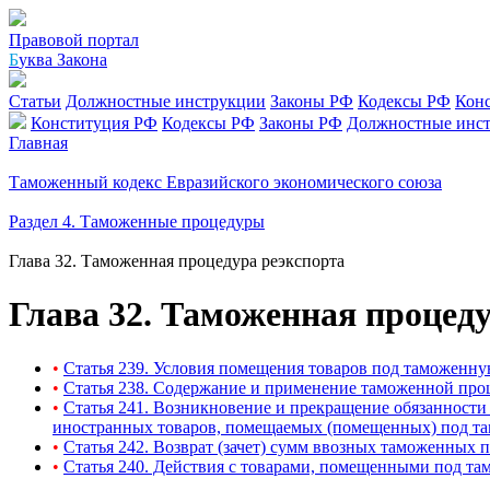
Правовой портал
Б
уква Закона
Статьи
Должностные инструкции
Законы РФ
Кодексы РФ
Кон
Конституция РФ
Кодексы РФ
Законы РФ
Должностные инс
Главная
Таможенный кодекс Евразийского экономического союза
Раздел 4. Таможенные процедуры
Глава 32. Таможенная процедура реэкспорта
Глава 32. Таможенная процед
•
Статья 239. Условия помещения товаров под таможенну
•
Статья 238. Содержание и применение таможенной про
•
Статья 241. Возникновение и прекращение обязанност
иностранных товаров, помещаемых (помещенных) под та
•
Статья 242. Возврат (зачет) сумм ввозных таможенны
•
Статья 240. Действия с товарами, помещенными под т