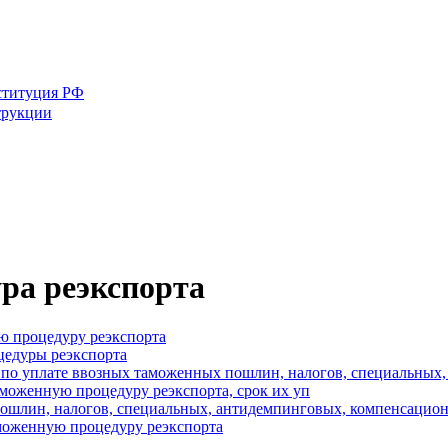
ституция РФ
трукции
ура реэкспорта
ю процедуру реэкспорта
цедуры реэкспорта
и по уплате ввозных таможенных пошлин, налогов, специальны
моженную процедуру реэкспорта, срок их уп
х пошлин, налогов, специальных, антидемпинговых, компенсаци
аможенную процедуру реэкспорта