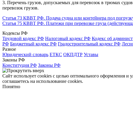
3. Перечень грузов, допускаемых для перевозок в трюмах суд
перевозок грузов.
Статья 73 КВВТ РФ. Подача судна или контейнера под погрузку
Статья 75 КВВТ РФ. Платежи при перевозке груза (действующа
Кодексы РФ
Трудовой кодекс РФ
Налоговый кодекс РФ
Кодекс об админис
РФ
Бюджетный кодекс РФ
Градостроительный кодекс РФ
Лесн
Разное
Юридический словарь
ЕТКС
ОКПДТР
Уставы
Законы РФ
Конституция РФ
Законы РФ
Сайт использует cookies с целью оптимального оформления и 
соглашаетесь на использование cookies.
Понятно