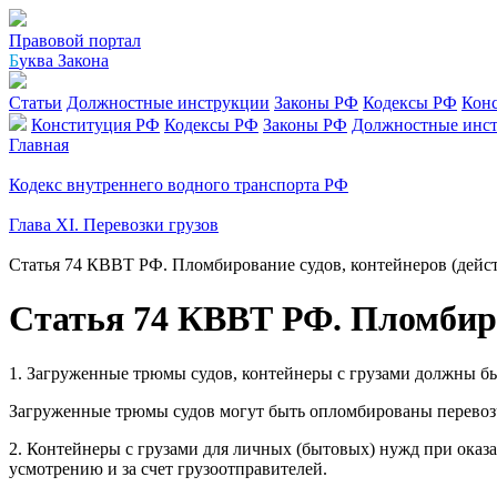
Правовой портал
Б
уква Закона
Статьи
Должностные инструкции
Законы РФ
Кодексы РФ
Кон
Конституция РФ
Кодексы РФ
Законы РФ
Должностные инс
Главная
Кодекс внутреннего водного транспорта РФ
Глава XI. Перевозки грузов
Статья 74 КВВТ РФ. Пломбирование судов, контейнеров (дейс
Статья 74 КВВТ РФ. Пломбиро
1. Загруженные трюмы судов, контейнеры с грузами должны бы
Загруженные трюмы судов могут быть опломбированы перевозчи
2. Контейнеры с грузами для личных (бытовых) нужд при ока
усмотрению и за счет грузоотправителей.