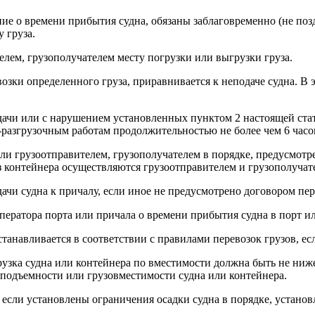
е о времени прибытия судна, обязаны заблаговременно (не поздн
 груза.
елем, грузополучателем месту погрузки или выгрузки груза.
возки определенного груза, приравнивается к неподаче судна. В 
подачи или с нарушением установленных пунктом 2 настоящей ста
о-разгрузочным работам продолжительностью не более чем 6 часо
или грузоотправителем, грузополучателем в порядке, предусмот
из контейнера осуществляются грузоотправителем и грузополучат
ачи судна к причалу, если иное не предусмотрено договором пер
ператора порта или причала о времени прибытия судна в порт ил
танавливается в соответствии с правилами перевозок грузов, ес
агрузка судна или контейнера по вместимости должна быть не ни
зоподъемности или грузовместимости судна или контейнера.
если установлены ограничения осадки судна в порядке, установ