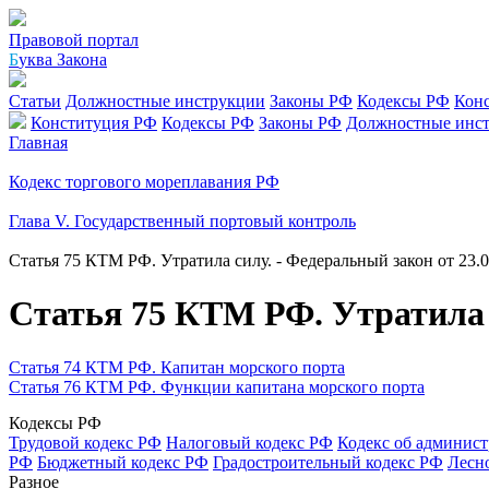
Правовой портал
Б
уква Закона
Статьи
Должностные инструкции
Законы РФ
Кодексы РФ
Кон
Конституция РФ
Кодексы РФ
Законы РФ
Должностные инс
Главная
Кодекс торгового мореплавания РФ
Глава V. Государственный портовый контроль
Статья 75 КТМ РФ. Утратила силу. - Федеральный закон от 23.
Статья 75 КТМ РФ. Утратила с
Статья 74 КТМ РФ. Капитан морского порта
Статья 76 КТМ РФ. Функции капитана морского порта
Кодексы РФ
Трудовой кодекс РФ
Налоговый кодекс РФ
Кодекс об админис
РФ
Бюджетный кодекс РФ
Градостроительный кодекс РФ
Лесн
Разное