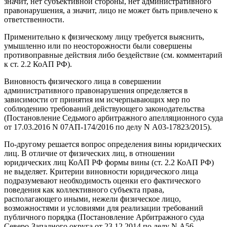
значит, нет субъективной стороны, нет административного
правонарушения, а значит, лицо не может быть привлечено к
ответственности.
Применительно к физическому лицу требуется выяснить,
умышленно или по неосторожности были совершены
противоправные действия либо бездействие (см. комментарий
к ст. 2.2 КоАП РФ).
Виновность физического лица в совершении
административного правонарушения определяется в
зависимости от принятия им исчерпывающих мер по
соблюдению требований действующего законодательства
(Постановление Седьмого арбитражного апелляционного суда
от 17.03.2016 N 07АП-174/2016 по делу N А03-17823/2015).
По-другому решается вопрос определения вины юридических
лиц. В отличие от физических лиц, в отношении
юридических лиц КоАП РФ формы вины (ст. 2.2 КоАП РФ)
не выделяет. Критерии виновности юридического лица
подразумевают необходимость оценки его фактического
поведения как коллективного субъекта права,
располагающего иными, нежели физическое лицо,
возможностями и условиями для реализации требований
публичного порядка (Постановление Арбитражного суда
Северо-Западного округа от 23.12.2014 по делу N А56-