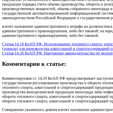
продукции порядка учета объема производства, оборота и (или
производственных мощностей, объема собранного винограда и
государственной автоматизированной информационной системе
законодательством Российской Федерации о государственном р
влечет наложение административного штрафа на должностных л
административного правонарушения, либо без таковой; на юрид
административного правонарушения, либо без таковой.
Статья 14.18 КоАП РФ. Использование этилового спирта, про
(этанола) для производства алкогольной и спиртосодержащей 
Статья 14.20 КоАП РФ. Нарушение законодательства об экспор
Комментарии к статье:
Комментируемая ст. 14.19 КоАП РФ предусматривает наступле
государственном регулировании производства и оборота этилов
этилового спирта, алкогольной и спиртосодержащей продукции
производства винодельческой продукции винограда либо нефи
оборота этилового спирта, алкогольной и спиртосодержащей п
оборота этилового спирта, алкогольной и спиртосодержащей п
Совершение указанного деяния влечет наложение администрати