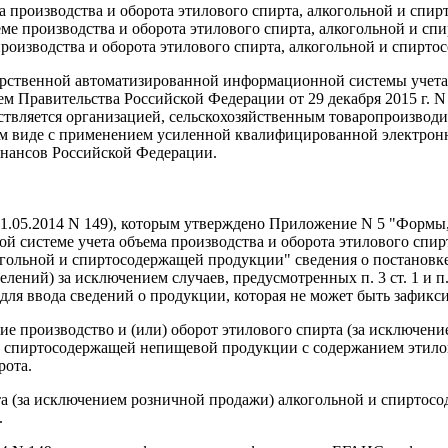
а производства и оборота этилового спирта, алкогольной и сп
ме производства и оборота этилового спирта, алкогольной и с
оизводства и оборота этилового спирта, алкогольной и спирт
арственной автоматизированной информационной системы учета 
 Правительства Российской Федерации от 29 декабря 2015 г. N 
твляется организацией, сельскохозяйственным товаропроизвод
м виде с применением усиленной квалифицированной электронн
инансов Российской Федерации.
от 21.05.2014 N 149), которым утверждено Приложение N 5 "Форм
й системе учета объема производства и оборота этилового спи
когольной и спиртосодержащей продукции" сведения о постановк
ний) за исключением случаев, предусмотренных п. 3 ст. 1 и п. 2
 для ввода сведений о продукции, которая не может быть зафик
щие производство и (или) оборот этилового спирта (за исключен
 спиртосодержащей непищевой продукции с содержанием этилов
рота.
рота (за исключением розничной продажи) алкогольной и спирто
.