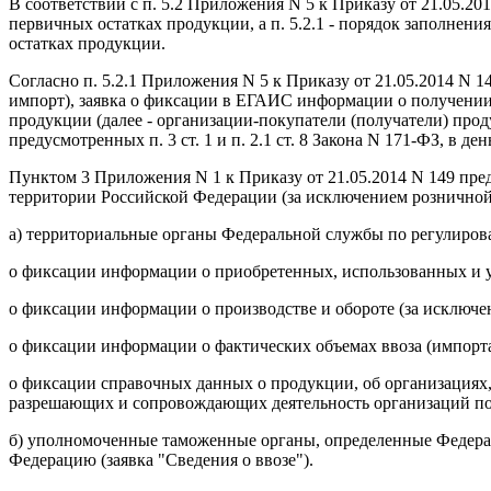
В соответствии с п. 5.2 Приложения N 5 к Приказу от 21.05.2
первичных остатках продукции, а п. 5.2.1 - порядок заполнен
остатках продукции.
Согласно п. 5.2.1 Приложения N 5 к Приказу от 21.05.2014 N 
импорт), заявка о фиксации в ЕГАИС информации о получении п
продукции (далее - организации-покупатели (получатели) прод
предусмотренных п. 3 ст. 1 и п. 2.1 ст. 8 Закона N 171-ФЗ, в д
Пунктом 3 Приложения N 1 к Приказу от 21.05.2014 N 149 пре
территории Российской Федерации (за исключением розничной
а) территориальные органы Федеральной службы по регулирова
о фиксации информации о приобретенных, использованных и 
о фиксации информации о производстве и обороте (за исключе
о фиксации информации о фактических объемах ввоза (импорт
о фиксации справочных данных о продукции, об организациях, 
разрешающих и сопровождающих деятельность организаций по 
б) уполномоченные таможенные органы, определенные Федера
Федерацию (заявка "Сведения о ввозе").