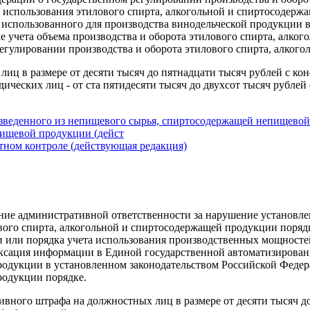
) использования этилового спирта, алкогольной и спиртосодерж
 использованного для производства винодельческой продукции
 учета объема производства и оборота этилового спирта, алко
егулировании производства и оборота этилового спирта, алкого
иц в размере от десяти тысяч до пятнадцати тысяч рублей с к
ических лиц - от ста пятидесяти тысяч до двухсот тысяч рубле
изведенного из непищевого сырья, спиртосодержащей непищевой
пищевой продукции (дейст
тном контроле (действующая редакция)
ние административной ответственности за нарушение установле
ого спирта, алкогольной и спиртосодержащей продукции порядка
 или порядка учета использования производственных мощностей
ксация информации в Единой государственной автоматизирован
родукции в установленном законодательством Российской Федер
родукции порядке.
вного штрафа на должностных лиц в размере от десяти тысяч д