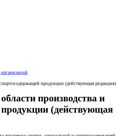
 организаций
и спиртосодержащей продукции (действующая редакция)
 области производства и
й продукции (действующая
та этилового спирта, алкогольной и спиртосодержащей