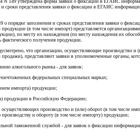
014 N 149 утверждена форма заявки о фиксации в ЕГАИС информа
ия и сроки представления заявки о фиксации в ЕГАИС информаци
149 о порядке заполнения и сроках представления заявки о фик
родукции (в том числе импорт) представляется организациями, 
укции), по месту их нахождения (по месту нахождения их обосо
ень фактического получения продукции.
дусмотрено, что организации, осуществляющие производство и (
 продажи), представляют заявки в уполномоченные органы, кот
нию алкогольного рынка - для заявок:
уничтоженных федеральных специальных марках;
нием импорта) продукции;
а) продукции в Российскую Федерацию;
осуществляющих производство и (или) оборот (в том числе импо
производству и обороту (в том числе импорту) продукции;
льной таможенной службой - для заявок о фиксации информаци