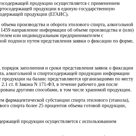
иртосодержащей продукции осуществляется с применением
пиртосодержащей продукции в единую государственную
осодержащей продукции (ЕГАИС).
объема производства и оборота этилового спирта, алкогольной
1459 направление информации об объеме производства и (или)
ителем или индивидуальным предпринимателем с
ой подписи путем представления заявки о фиксации по форме,
ы, порядок заполнения и сроки представления заявок о фиксации
рта, алкогольной и спиртосодержащей продукции информации
е продукции на баланс представляются организациями по месту
.1 ст. 8 Закона N 171-ФЗ, в течение рабочего дня после
сирована другими способами, в том числе хранимой продукции.
ием фармацевтической субстанции спирта этилового (этанола),
ого спирта более 25 процентов объема готовой продукции,
содержащей продукции осуществляется с использованием