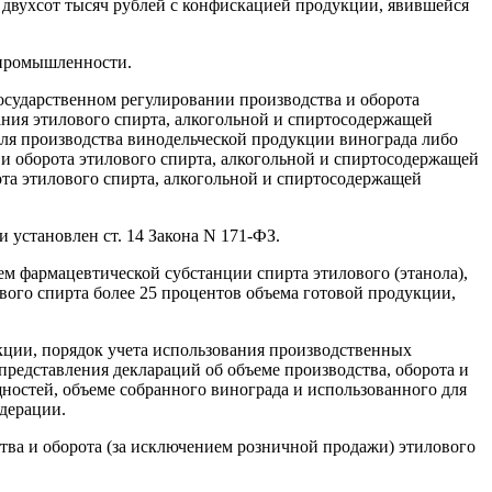
о двухсот тысяч рублей с конфискацией продукции, явившейся
 промышленности.
осударственном регулировании производства и оборота
ания этилового спирта, алкогольной и спиртосодержащей
ля производства винодельческой продукции винограда либо
 оборота этилового спирта, алкогольной и спиртосодержащей
та этилового спирта, алкогольной и спиртосодержащей
 установлен ст. 14 Закона N 171-ФЗ.
ием фармацевтической субстанции спирта этилового (этанола),
ого спирта более 25 процентов объема готовой продукции,
укции, порядок учета использования производственных
представления деклараций об объеме производства, оборота и
ностей, объеме собранного винограда и использованного для
дерации.
тва и оборота (за исключением розничной продажи) этилового