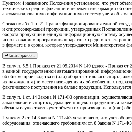
Пунктом 4 названного Положения установлено, что учет объем
технических средств фиксации и передачи информации об объе
автоматизированную информационную систему учета объема пр
Согласно абз. 1 п. 21 Правил функционирования единой госуд
и спиртосодержащей продукции, утвержденных Постановлением
оборота продукции в единую информационную систему осущес
использованием программно-аппаратных средств в электронно
в формате и в сроки, которые утверждаются Министерством ф
+Читать далее...
В силу п. 5.5.1 Приказа от 21.05.2014 N 149 (далее - Приказ 
в единой государственной автоматизированной информационно
об объеме производства и (или) оборота этилового спирта, ал
их нахождения (по месту нахождения их обособленных подразделе
фактического поступления на баланс продукции. Используется
В силу п. 1 ст. 14 Закона N 171-ФЗ организации, осуществляю
алкогольной и спиртосодержащей пищевой продукции, а также
обязаны осуществлять учет объема их производства и (или) обо
Пунктом 2 ст. 14 Закона N 171-ФЗ установлено, что учет обо
оборудования, отвечающего требованиям ст. 8 Закона N 171-ФЗ