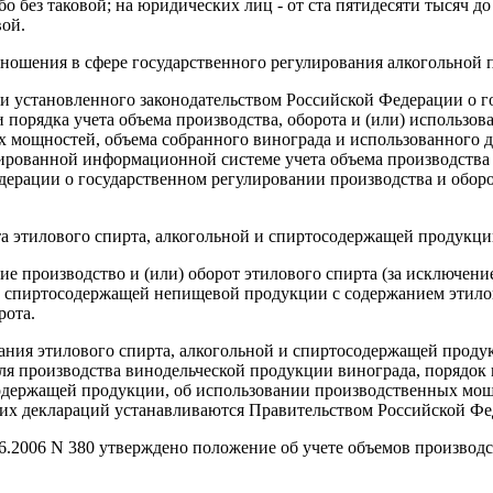
 без таковой; на юридических лиц - от ста пятидесяти тысяч д
вой.
ношения в сфере государственного регулирования алкогольной
и установленного законодательством Российской Федерации о г
порядка учета объема производства, оборота и (или) использов
х мощностей, объема собранного винограда и использованного д
рованной информационной системе учета объема производства и
ерации о государственном регулировании производства и оборо
а этилового спирта, алкогольной и спиртосодержащей продукции
щие производство и (или) оборот этилового спирта (за исключен
 спиртосодержащей непищевой продукции с содержанием этилов
рота.
ования этилового спирта, алкогольной и спиртосодержащей прод
ля производства винодельческой продукции винограда, порядок 
содержащей продукции, об использовании производственных мощ
тих деклараций устанавливаются Правительством Российской Фе
.2006 N 380 утверждено положение об учете объемов производс