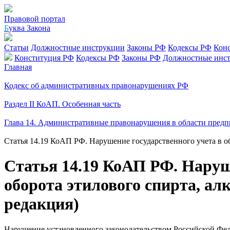
Правовой портал
Б
уква Закона
Статьи
Должностные инструкции
Законы РФ
Кодексы РФ
Кон
Конституция РФ
Кодексы РФ
Законы РФ
Должностные инс
Главная
Кодекс об административных правонарушениях РФ
Раздел II КоАП. Особенная часть
Глава 14. Административные правонарушения в области предп
Статья 14.19 КоАП РФ. Нарушение государственного учета в о
Статья 14.19 КоАП РФ. Наруше
оборота этилового спирта, а
редакция)
Нарушение установленного законодательством Российской Фед