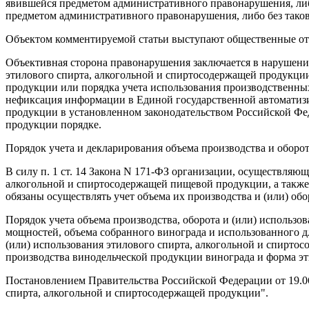
явившейся предметом административного правонарушения, либо
предметом административного правонарушения, либо без тако
Объектом комментируемой статьи выступают общественные от
Объективная сторона правонарушения заключается в нарушени
этилового спирта, алкогольной и спиртосодержащей продукции 
продукции или порядка учета использования производственны
нефиксация информации в Единой государственной автоматизи
продукции в установленном законодательством Российской Фед
продукции порядке.
Порядок учета и декларирования объема производства и оборот
В силу п. 1 ст. 14 Закона N 171-ФЗ организации, осуществляю
алкогольной и спиртосодержащей пищевой продукции, а также
обязаны осуществлять учет объема их производства и (или) обо
Порядок учета объема производства, оборота и (или) использ
мощностей, объема собранного винограда и использованного д
(или) использования этилового спирта, алкогольной и спирто
производства винодельческой продукции винограда и форма э
Постановлением Правительства Российской Федерации от 19.06
спирта, алкогольной и спиртосодержащей продукции".