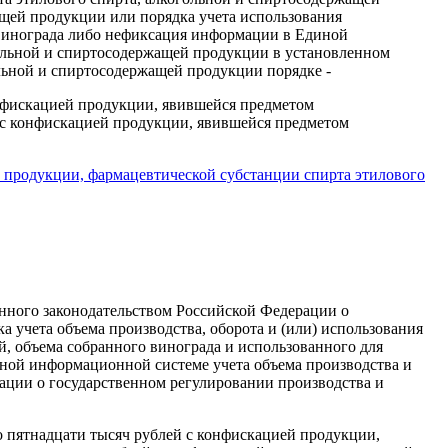
ащей продукции или порядка учета использования
 винограда либо нефиксация информации в Единой
гольной и спиртосодержащей продукции в установленном
льной и спиртосодержащей продукции порядке -
онфискацией продукции, явившейся предметом
й с конфискацией продукции, явившейся предметом
 продукции, фармацевтической субстанции спирта этилового
нного законодательством Российской Федерации о
 учета объема производства, оборота и (или) использования
, объема собранного винограда и использованного для
ной информационной системе учета объема производства и
ации о государственном регулировании производства и
о пятнадцати тысяч рублей с конфискацией продукции,