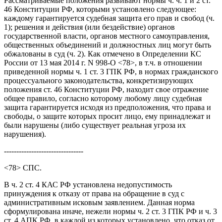
Рассматриваемые положения развивают нормы ч. ч. 1 и 2 ст.
46 Конституции РФ, которыми установлено следующее:
каждому гарантируется судебная защита его прав и свобод (ч.
1); решения и действия (или бездействие) органов
государственной власти, органов местного самоуправления,
общественных объединений и должностных лиц могут быть
обжалованы в суд (ч. 2). Как отмечено в Определении КС
России от 13 мая 2014 г. N 998-О <78>, в т.ч. в отношении
приведенной нормы ч. 1 ст. 3 ГПК РФ, в нормах гражданского
процессуального законодательства, конкретизирующих
положения ст. 46 Конституции РФ, находит свое отражение
общее правило, согласно которому любому лицу судебная
защита гарантируется исходя из предположения, что права и
свободы, о защите которых просит лицо, ему принадлежат и
были нарушены (либо существует реальная угроза их
нарушения).
--------------------------------
<78> СПС.
В ч. 2 ст. 4 КАС РФ установлена недопустимость
принуждения к отказу от права на обращение в суд с
административным исковым заявлением. Данная норма
сформулирована иначе, нежели нормы ч. 2 ст. 3 ГПК РФ и ч. 3
ст. 4 АПК РФ, в каждой из которых установлено, что отказ от