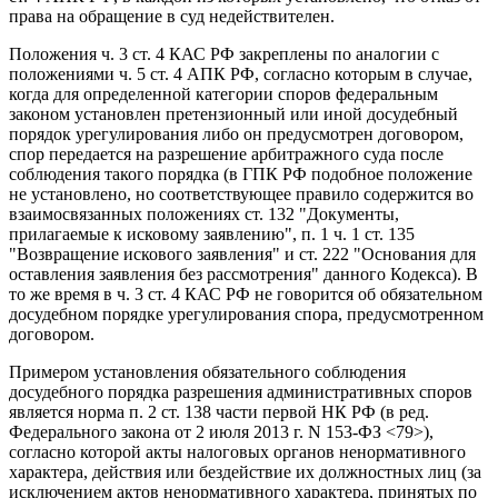
права на обращение в суд недействителен.
Положения ч. 3 ст. 4 КАС РФ закреплены по аналогии с
положениями ч. 5 ст. 4 АПК РФ, согласно которым в случае,
когда для определенной категории споров федеральным
законом установлен претензионный или иной досудебный
порядок урегулирования либо он предусмотрен договором,
спор передается на разрешение арбитражного суда после
соблюдения такого порядка (в ГПК РФ подобное положение
не установлено, но соответствующее правило содержится во
взаимосвязанных положениях ст. 132 "Документы,
прилагаемые к исковому заявлению", п. 1 ч. 1 ст. 135
"Возвращение искового заявления" и ст. 222 "Основания для
оставления заявления без рассмотрения" данного Кодекса). В
то же время в ч. 3 ст. 4 КАС РФ не говорится об обязательном
досудебном порядке урегулирования спора, предусмотренном
договором.
Примером установления обязательного соблюдения
досудебного порядка разрешения административных споров
является норма п. 2 ст. 138 части первой НК РФ (в ред.
Федерального закона от 2 июля 2013 г. N 153-ФЗ <79>),
согласно которой акты налоговых органов ненормативного
характера, действия или бездействие их должностных лиц (за
исключением актов ненормативного характера, принятых по