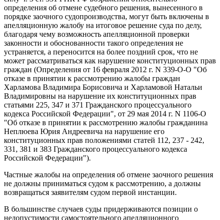
определения об отмене судебного решения, вынесенного в
порядке заочного судопроизводства, могут быть включены в
апелляционную жалобу на итоговое решение суда по делу,
благодаря чему возможность апелляционной проверки
законности и обоснованности такого определения не
устраняется, а переносится на более поздний срок, что не
может рассматриваться как нарушение конституционных прав
граждан (Определения от 16 февраля 2012 г. N 339-О-О "Об
отказе в принятии к рассмотрению жалобы граждан
Харламова Владимира Борисовича и Харламовой Натальи
Владимировны на нарушение их конституционных прав
статьями 225, 347 и 371 Гражданского процессуального
кодекса Российской Федерации", от 29 мая 2014 г. N 1106-О
"Об отказе в принятии к рассмотрению жалобы гражданина
Неплюева Юрия Андреевича на нарушение его
конституционных прав положениями статей 112, 237 - 242,
331, 381 и 383 Гражданского процессуального кодекса
Российской Федерации").
Частные жалобы на определения об отмене заочного решения
не должны приниматься судом к рассмотрению, а должны
возвращаться заявителям судом первой инстанции.
В большинстве случаев суды придерживаются позиции о
недопустимости самостоятельного апелляционного