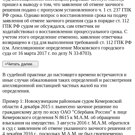
пришел к выводу о том, что заявление об отмене заочного
решения подано с пропуском установленного ч. 1 ст. 237 ГПК
РФ срока. Однако вопрос о восстановлении срока на подачу
заявления об отмене заочного решения суда в порядке ст. 112
ГПК РФ судом не обсуждался, сам ответчик не
ходатайствовал о восстановлении процессуального срока. С
учетом этого определение отменено, заявление ответчика
возвращено в суд для выполнения требований ст. 112 ГПК РФ
(см. Апелляционное определение Московского городского
суда от 16 марта 2017 г. по делу N 33-8703).
+Читать далее...
В судебной практике до настоящего времени встречаются и
иные случаи обжалования таких определений и рассмотрения
апелляционной инстанцией частных жалоб на эти
определения.
Пример 1: Новокузнецким районным судом Кемеровской
области 4 декабря 2015 г. вынесено заочное решение по
гражданскому делу по иску ОАО "Сбербанк России" в лице
Кемеровского отделения N 8615 к М.А.М. об обращении
взыскания на имущество. 3 августа 2016 г. М.А.М. обратился
в суд с заявлением об отмене указанного заочного решения от
4 декабря 2016 г., поскольку М.А.М. не был своевременно