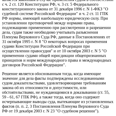
с ч. 2 ст. 120 Конституции РФ, ч. 3 ст. 5 Федерального
конституционного закона от 31 декабря 1996 г. N 1-ФКЗ "О
судебной системе Российской Федерации" и ч. 2 ст. 11 ГПК
РФ нормы, имеющей наибольшую юридическую силу. При
установлении противоречий между нормами права,
подлежащими применению при рассмотрении и разрешении
дела, судам также необходимо учитывать разъяснения
Пленума Верховного Суда РФ, данные в Постановлениях от
31 октября 1995 г. N 8 "О некоторых вопросах применения
судами Конституции Российской Федерации при
осуществлении правосудия" и от 10 октября 2003 г. N 5 "О
применении судами общей юрисдикции общепризнанных
принципов и норм международного права и международных
договоров Российской Федерации".
Решение является обоснованным тогда, когда имеющие
значение для дела факты подтверждены исследованными
судом доказательствами, удовлетворяющими требованиям
закона об их относимости и допустимости, или
обстоятельствами, не нуждающимися в доказывании (ст. 55,
59 - 61, 67 ГПК РФ), а также тогда, когда оно содержит
исчерпывающие выводы суда, вытекающие из установленных
фактов (п. п. 2, 3 Постановления Пленума Верховного Суда
РФ от 19 декабря 2003 г. N 23 "О судебном решении").