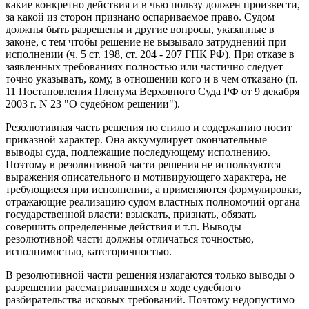
какие конкретно действия и в чью пользу должен произвести,
за какой из сторон признано оспариваемое право. Судом
должны быть разрешены и другие вопросы, указанные в
законе, с тем чтобы решение не вызывало затруднений при
исполнении (ч. 5 ст. 198, ст. 204 - 207 ГПК РФ). При отказе в
заявленных требованиях полностью или частично следует
точно указывать, кому, в отношении кого и в чем отказано (п.
11 Постановления Пленума Верховного Суда РФ от 9 декабря
2003 г. N 23 "О судебном решении").
Резолютивная часть решения по стилю и содержанию носит
приказной характер. Она аккумулирует окончательные
выводы суда, подлежащие последующему исполнению.
Поэтому в резолютивной части решения не используются
выражения описательного и мотивирующего характера, не
требующиеся при исполнении, а применяются формулировки,
отражающие реализацию судом властных полномочий органа
государственной власти: взыскать, признать, обязать
совершить определенные действия и т.п. Выводы
резолютивной части должны отличаться точностью,
исполнимостью, категоричностью.
В резолютивной части решения излагаются только выводы о
разрешении рассматривавшихся в ходе судебного
разбирательства исковых требований. Поэтому недопустимо