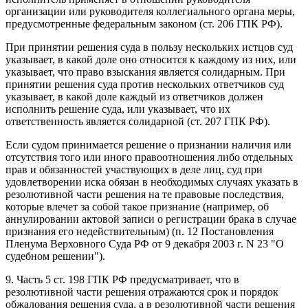
организации или руководителя коллегиального органа меры,
предусмотренные федеральным законом (ст. 206 ГПК РФ).
При принятии решения суда в пользу нескольких истцов суд
указывает, в какой доле оно относится к каждому из них, или
указывает, что право взыскания является солидарным. При
принятии решения суда против нескольких ответчиков суд
указывает, в какой доле каждый из ответчиков должен
исполнить решение суда, или указывает, что их
ответственность является солидарной (ст. 207 ГПК РФ).
Если судом принимается решение о признании наличия или
отсутствия того или иного правоотношения либо отдельных
прав и обязанностей участвующих в деле лиц, суд при
удовлетворении иска обязан в необходимых случаях указать в
резолютивной части решения на те правовые последствия,
которые влечет за собой такое признание (например, об
аннулировании актовой записи о регистрации брака в случае
признания его недействительным) (п. 12 Постановления
Пленума Верховного Суда РФ от 9 декабря 2003 г. N 23 "О
судебном решении").
9. Часть 5 ст. 198 ГПК РФ предусматривает, что в
резолютивной части решения отражаются срок и порядок
обжалования решения суда, а в резолютивной части решения