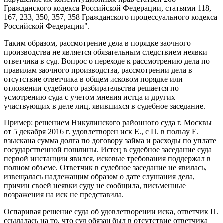
Гражданского кодекса Российской Федерации, статьями 118,
167, 233, 350, 357, 358 Гражданского процессуального кодекса
Российской Федерации".
Таким образом, рассмотрение дела в порядке заочного
производства не является обязательным следствием неявки
ответчика в суд. Вопрос о переходе к рассмотрению дела по
правилам заочного производства, рассмотрении дела в
отсутствие ответчика в общем исковом порядке или
отложении судебного разбирательства решается по
усмотрению суда с учетом мнения истца и других
участвующих в деле лиц, явившихся в судебное заседание.
Пример: решением Никулинского районного суда г. Москвы
от 5 декабря 2016 г. удовлетворен иск Е., с П. в пользу Е.
взыскана сумма долга по договору займа и расходы по уплате
государственной пошлины. Истец в судебное заседание суда
первой инстанции явился, исковые требования поддержал в
полном объеме. Ответчик в судебное заседание не явилась,
извещалась надлежащим образом о дате слушания дела,
причин своей неявки суду не сообщила, письменные
возражения на иск не представила.
Оспаривая решение суда об удовлетворении иска, ответчик П.
ссылалась на то, что суд обязан был в отсутствие ответчика