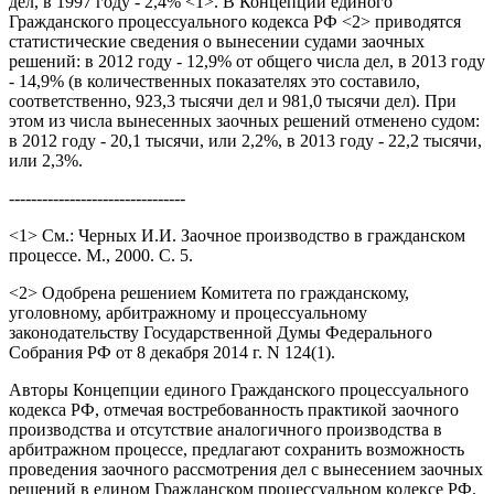
дел, в 1997 году - 2,4% <1>. В Концепции единого
Гражданского процессуального кодекса РФ <2> приводятся
статистические сведения о вынесении судами заочных
решений: в 2012 году - 12,9% от общего числа дел, в 2013 году
- 14,9% (в количественных показателях это составило,
соответственно, 923,3 тысячи дел и 981,0 тысячи дел). При
этом из числа вынесенных заочных решений отменено судом:
в 2012 году - 20,1 тысячи, или 2,2%, в 2013 году - 22,2 тысячи,
или 2,3%.
--------------------------------
<1> См.: Черных И.И. Заочное производство в гражданском
процессе. М., 2000. С. 5.
<2> Одобрена решением Комитета по гражданскому,
уголовному, арбитражному и процессуальному
законодательству Государственной Думы Федерального
Собрания РФ от 8 декабря 2014 г. N 124(1).
Авторы Концепции единого Гражданского процессуального
кодекса РФ, отмечая востребованность практикой заочного
производства и отсутствие аналогичного производства в
арбитражном процессе, предлагают сохранить возможность
проведения заочного рассмотрения дел с вынесением заочных
решений в едином Гражданском процессуальном кодексе РФ.