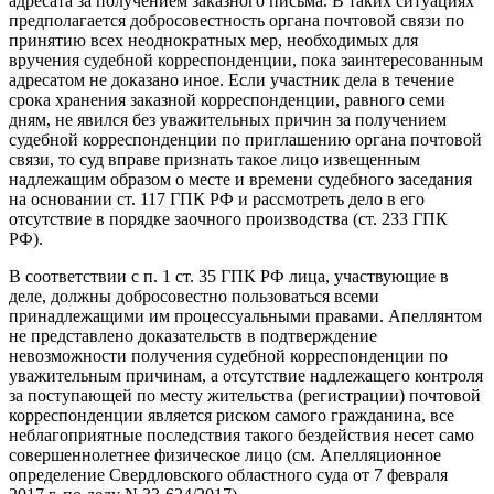
адресата за получением заказного письма. В таких ситуациях
предполагается добросовестность органа почтовой связи по
принятию всех неоднократных мер, необходимых для
вручения судебной корреспонденции, пока заинтересованным
адресатом не доказано иное. Если участник дела в течение
срока хранения заказной корреспонденции, равного семи
дням, не явился без уважительных причин за получением
судебной корреспонденции по приглашению органа почтовой
связи, то суд вправе признать такое лицо извещенным
надлежащим образом о месте и времени судебного заседания
на основании ст. 117 ГПК РФ и рассмотреть дело в его
отсутствие в порядке заочного производства (ст. 233 ГПК
РФ).
В соответствии с п. 1 ст. 35 ГПК РФ лица, участвующие в
деле, должны добросовестно пользоваться всеми
принадлежащими им процессуальными правами. Апеллянтом
не представлено доказательств в подтверждение
невозможности получения судебной корреспонденции по
уважительным причинам, а отсутствие надлежащего контроля
за поступающей по месту жительства (регистрации) почтовой
корреспонденции является риском самого гражданина, все
неблагоприятные последствия такого бездействия несет само
совершеннолетнее физическое лицо (см. Апелляционное
определение Свердловского областного суда от 7 февраля