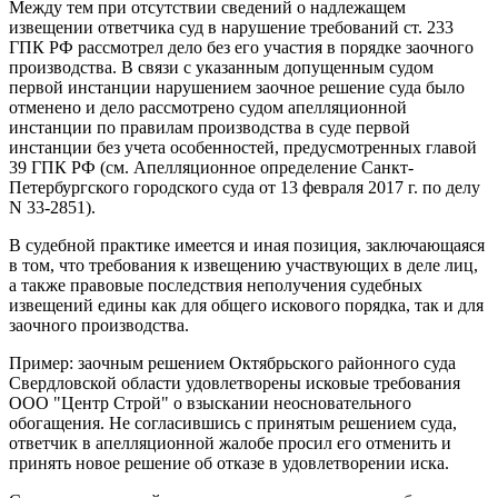
Между тем при отсутствии сведений о надлежащем
извещении ответчика суд в нарушение требований ст. 233
ГПК РФ рассмотрел дело без его участия в порядке заочного
производства. В связи с указанным допущенным судом
первой инстанции нарушением заочное решение суда было
отменено и дело рассмотрено судом апелляционной
инстанции по правилам производства в суде первой
инстанции без учета особенностей, предусмотренных главой
39 ГПК РФ (см. Апелляционное определение Санкт-
Петербургского городского суда от 13 февраля 2017 г. по делу
N 33-2851).
В судебной практике имеется и иная позиция, заключающаяся
в том, что требования к извещению участвующих в деле лиц,
а также правовые последствия неполучения судебных
извещений едины как для общего искового порядка, так и для
заочного производства.
Пример: заочным решением Октябрьского районного суда
Свердловской области удовлетворены исковые требования
ООО "Центр Строй" о взыскании неосновательного
обогащения. Не согласившись с принятым решением суда,
ответчик в апелляционной жалобе просил его отменить и
принять новое решение об отказе в удовлетворении иска.