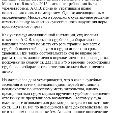
Москвы от 8 октября 2015 г. исковые требования были
удовлетворены, А.О.В. признан утратившим право
пользования жилым помещением. Однако апелляционным
определением Московского городского суда заочное решение
отменено ввиду выявления существенного нарушения норм
процессуального права.
Как указал суд апелляционной инстанции, суд извещал
ответчика А.О.В. о времени судебного разбирательства,
направив повестку по месту его регистрации. Конверт с
судебной повесткой вернулся в суд по истечении срока
хранения. При таких обстоятельствах суд не вправе был
рассматривать данное дело в порядке заочного производства,
поскольку по смыслу ст. 233 ГПК РФ о времени рассмотрения
судебного разбирательства ответчик должен быть извещен
лично.
Из материалов дела усматривается, что о явке в судебные
заседания ответчик извещался судом первой инстанции
неоднократно по известному месту жительства, однако
предпринятыми судом мерами вручение судебного извещения
ответчику не представилось возможным. Поэтому у суда
имелись все основания для рассмотрения дела в соответствии
со ст. 119 ГПК РФ по имеющимся в деле доказательствам, но
не в заочном производстве (см. Апелляционное определение