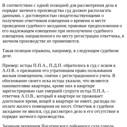
В соответствии с одной позицией для рассмотрения дела в
порядке заочного производства суд должен располагать
данными, с достоверностью свидетельствующими о
получении ответчиком извещения о времени и месте
проведения судебного заседания; правовые предположения о
его надлежащем извещении при неполучении судебного
извещения, направленного по месту регистрации ответчика, в
заочном производстве не применяются.
Такая позиция отражена, например, в следующем судебном
деле.
Пример: истцы П.П.А., П.Д.П. обратились в суд с иском к
А.О.В. о признании его утратившим право пользования
жилым помещением, снятии с регистрационного учета. В
обоснование своего иска истцы указали, что являются
нанимателями квартиры, кроме них в квартире
зарегистрирован сын умершей супруги истца П.П.А. -
ответчик А.О.В., который в квартире не проживает
длительное время, вещей в квартире не имеет, расходы по
оплате жилого помещения не несет. Ответчик в судебное
заседание не явился, суд рассмотрел дело в его отсутствие в
порядке заочного производства.
Заочным решением Нагатинского районного суда города