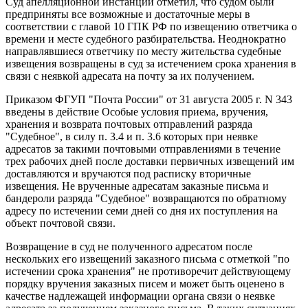
Суд апелляционной инстанции отметил, что судом были
предприняты все возможные и достаточные меры в
соответствии с главой 10 ГПК РФ по извещению ответчика о
времени и месте судебного разбирательства. Неоднократно
направлявшиеся ответчику по месту жительства судебные
извещения возвращены в суд за истечением срока хранения в
связи с неявкой адресата на почту за их получением.
Приказом ФГУП "Почта России" от 31 августа 2005 г. N 343
введены в действие Особые условия приема, вручения,
хранения и возврата почтовых отправлений разряда
"Судебное", в силу п. 3.4 и п. 3.6 которых при неявке
адресатов за такими почтовыми отправлениями в течение
трех рабочих дней после доставки первичных извещений им
доставляются и вручаются под расписку вторичные
извещения. Не врученные адресатам заказные письма и
бандероли разряда "Судебное" возвращаются по обратному
адресу по истечении семи дней со дня их поступления на
объект почтовой связи.
Возвращение в суд не полученного адресатом после
нескольких его извещений заказного письма с отметкой "по
истечении срока хранения" не противоречит действующему
порядку вручения заказных писем и может быть оценено в
качестве надлежащей информации органа связи о неявке