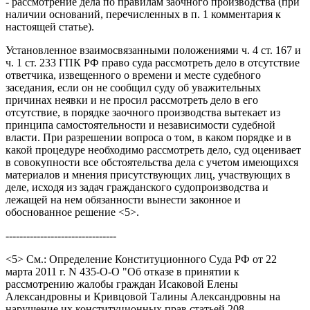
- рассмотрение дела по правилам заочного производства (при
наличии оснований, перечисленных в п. 1 комментария к
настоящей статье).
Установленное взаимосвязанными положениями ч. 4 ст. 167 и
ч. 1 ст. 233 ГПК РФ право суда рассмотреть дело в отсутствие
ответчика, извещенного о времени и месте судебного
заседания, если он не сообщил суду об уважительных
причинах неявки и не просил рассмотреть дело в его
отсутствие, в порядке заочного производства вытекает из
принципа самостоятельности и независимости судебной
власти. При разрешении вопроса о том, в каком порядке и в
какой процедуре необходимо рассмотреть дело, суд оценивает
в совокупности все обстоятельства дела с учетом имеющихся
материалов и мнения присутствующих лиц, участвующих в
деле, исходя из задач гражданского судопроизводства и
лежащей на нем обязанности вынести законное и
обоснованное решение <5>.
--------------------------------
<5> См.: Определение Конституционного Суда РФ от 22
марта 2011 г. N 435-О-О "Об отказе в принятии к
рассмотрению жалобы граждан Исаковой Елены
Александровны и Кривцовой Талины Александровны на
нарушение их конституционных прав статьей 208