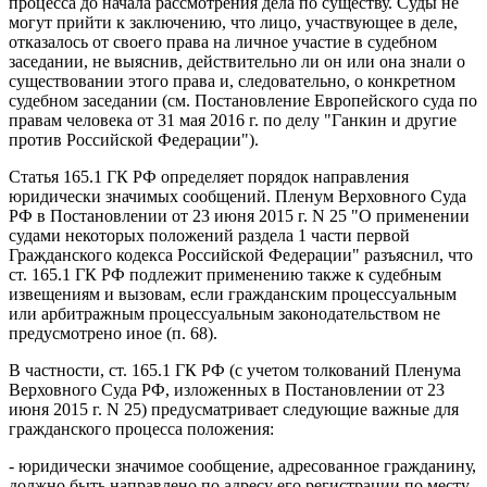
процесса до начала рассмотрения дела по существу. Суды не
могут прийти к заключению, что лицо, участвующее в деле,
отказалось от своего права на личное участие в судебном
заседании, не выяснив, действительно ли он или она знали о
существовании этого права и, следовательно, о конкретном
судебном заседании (см. Постановление Европейского суда по
правам человека от 31 мая 2016 г. по делу "Ганкин и другие
против Российской Федерации").
Статья 165.1 ГК РФ определяет порядок направления
юридически значимых сообщений. Пленум Верховного Суда
РФ в Постановлении от 23 июня 2015 г. N 25 "О применении
судами некоторых положений раздела 1 части первой
Гражданского кодекса Российской Федерации" разъяснил, что
ст. 165.1 ГК РФ подлежит применению также к судебным
извещениям и вызовам, если гражданским процессуальным
или арбитражным процессуальным законодательством не
предусмотрено иное (п. 68).
В частности, ст. 165.1 ГК РФ (с учетом толкований Пленума
Верховного Суда РФ, изложенных в Постановлении от 23
июня 2015 г. N 25) предусматривает следующие важные для
гражданского процесса положения:
- юридически значимое сообщение, адресованное гражданину,
должно быть направлено по адресу его регистрации по месту