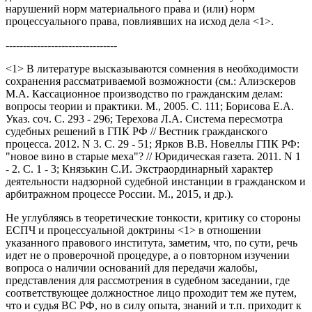
нарушений норм материального права и (или) норм
процессуального права, повлиявших на исход дела <1>.
--------------------------------
<1> В литературе высказываются сомнения в необходимости
сохранения рассматриваемой возможности (см.: Алиэскеров
М.А. Кассационное производство по гражданским делам:
вопросы теории и практики. М., 2005. С. 111; Борисова Е.А.
Указ. соч. С. 293 - 296; Терехова Л.А. Система пересмотра
судебных решений в ГПК РФ // Вестник гражданского
процесса. 2012. N 3. С. 29 - 51; Ярков В.В. Новеллы ГПК РФ:
"новое вино в старые меха"? // Юридическая газета. 2011. N 1
- 2. С. 1 - 3; Князькин С.И. Экстраординарный характер
деятельности надзорной судебной инстанции в гражданском и
арбитражном процессе России. М., 2015, и др.).
Не углубляясь в теоретические тонкости, критику со стороны
ЕСПЧ и процессуальной доктрины <1> в отношении
указанного правового института, заметим, что, по сути, речь
идет не о проверочной процедуре, а о повторном изучении
вопроса о наличии оснований для передачи жалобы,
представления для рассмотрения в судебном заседании, где
соответствующее должностное лицо проходит тем же путем,
что и судья ВС РФ, но в силу опыта, знаний и т.п. приходит к