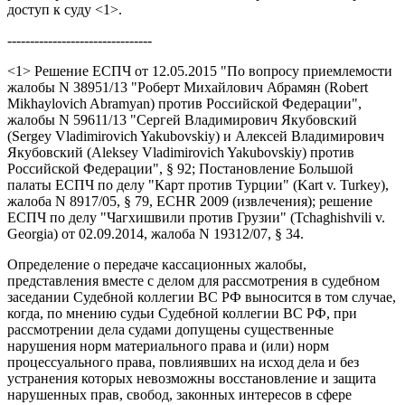
доступ к суду <1>.
--------------------------------
<1> Решение ЕСПЧ от 12.05.2015 "По вопросу приемлемости
жалобы N 38951/13 "Роберт Михайлович Абрамян (Robert
Mikhaylovich Abramyan) против Российской Федерации",
жалобы N 59611/13 "Сергей Владимирович Якубовский
(Sergey Vladimirovich Yakubovskiy) и Алексей Владимирович
Якубовский (Aleksey Vladimirovich Yakubovskiy) против
Российской Федерации", § 92; Постановление Большой
палаты ЕСПЧ по делу "Карт против Турции" (Kart v. Turkey),
жалоба N 8917/05, § 79, ECHR 2009 (извлечения); решение
ЕСПЧ по делу "Чагхишвили против Грузии" (Tchaghishvili v.
Georgia) от 02.09.2014, жалоба N 19312/07, § 34.
Определение о передаче кассационных жалобы,
представления вместе с делом для рассмотрения в судебном
заседании Судебной коллегии ВС РФ выносится в том случае,
когда, по мнению судьи Судебной коллегии ВС РФ, при
рассмотрении дела судами допущены существенные
нарушения норм материального права и (или) норм
процессуального права, повлиявших на исход дела и без
устранения которых невозможны восстановление и защита
нарушенных прав, свобод, законных интересов в сфере