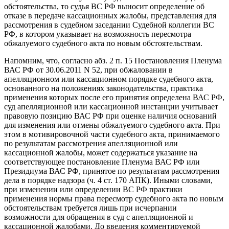
обстоятельства, то судья ВС РФ выносит определение об
отказе в передаче кассационных жалобы, представления для
рассмотрения в судебном заседании Судебной коллегии ВС
РФ, в котором указывает на возможность пересмотра
обжалуемого судебного акта по новым обстоятельствам.
Напомним, что, согласно абз. 2 п. 15 Постановления Пленума
ВАС РФ от 30.06.2011 N 52, при обжаловании в
апелляционном или кассационном порядке судебного акта,
основанного на положениях законодательства, практика
применения которых после его принятия определена ВАС РФ,
суд апелляционной или кассационной инстанции учитывает
правовую позицию ВАС РФ при оценке наличия оснований
для изменения или отмены обжалуемого судебного акта. При
этом в мотивировочной части судебного акта, принимаемого
по результатам рассмотрения апелляционной или
кассационной жалобы, может содержаться указание на
соответствующее постановление Пленума ВАС РФ или
Президиума ВАС РФ, принятое по результатам рассмотрения
дела в порядке надзора (ч. 4 ст. 170 АПК). Иными словами,
при изменении или определении ВС РФ практики
применения нормы права пересмотр судебного акта по новым
обстоятельствам требуется лишь при исчерпании
возможности для обращения в суд с апелляционной и
кассационной жалобами. До введения комментируемой