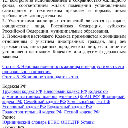
12) контроля за использованием и сохранностью жилищного
фонда, соответствием жилых помещений установленным
санитарным и техническим правилам и нормам, иным
требованиям законодательства.
2.
Участниками жилищных отношений являются граждане,
юридические лица, Российская Федерация, субъекты
Российской Федерации, муниципальные образования.
3.
Положения настоящего Кодекса применяются к жилищным
отношениям с участием иностранных граждан, лиц без
гражданства, иностранных юридических лиц, если иное не
установлено настоящим Кодексом или другим федеральным
законом.
Статья 3. Неприкосновенность жилища и недопустимость его
произвольного лишения.
Статья 5. Жилищное законодательство.
Кодексы РФ
Трудовой кодекс РФ
Налоговый кодекс РФ
Кодекс об
административных правонарушениях (КоАП РФ)
Жилищный
кодекс РФ
Семейный кодекс РФ
Земельный кодекс РФ
Уголовный кодекс РФ
Бюджетный кодекс РФ
Градостроительный кодекс РФ
Лесной кодекс РФ
Разное
Юридический словарь
ЕТКС
ОКПДТР
Уставы
Законы РФ