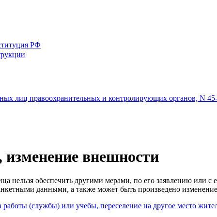
ституция РФ
трукции
тных лиц правоохранительных и контролирующих органов, N 45
, изменение внешности
ца нельзя обеспечить другими мерами, по его заявлению или с 
нкетными данными, а также может быть произведено изменение
а работы (службы) или учебы, переселение на другое место жите