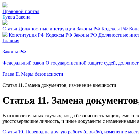
Правовой портал
Б
уква Закона
Статьи
Должностные инструкции
Законы РФ
Кодексы РФ
Кон
Конституция РФ
Кодексы РФ
Законы РФ
Должностные инс
Главная
Законы РФ
Федеральный закон О государственной защите судей, должнос
Глава II. Меры безопасности
Статья 11. Замена документов, изменение внешности
Статья 11. Замена документов
В исключительных случаях, когда безопасность защищаемого ли
удостоверяющие личность, и иные документы с измененными а
Статья 10. Перевод на другую работу (службу), изменение мест