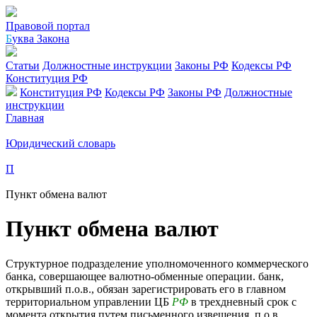
Правовой портал
Б
уква Закона
Статьи
Должностные инструкции
Законы РФ
Кодексы РФ
Конституция РФ
Конституция РФ
Кодексы РФ
Законы РФ
Должностные
инструкции
Главная
Юридический словарь
П
Пункт обмена валют
Пункт обмена валют
Структурное подразделение уполномоченного коммерческого
банка, совершающее валютно-обменные операции. банк,
открывший п.о.в., обязан зарегистрировать его в главном
территориальном управлении ЦБ
РФ
в трехдневный срок с
момента открытия путем письменного извещения. п.о.в.