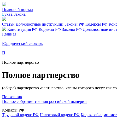
Правовой портал
Б
уква Закона
Статьи
Должностные инструкции
Законы РФ
Кодексы РФ
Кон
Конституция РФ
Кодексы РФ
Законы РФ
Должностные инс
Главная
Юридический словарь
П
Полное партнерство
Полное партнерство
(общее) партнерство -партнерство, члены которого несут как с
Полковник
Полное собрание законов российской империи
Кодексы РФ
Трудовой кодекс РФ
Налоговый кодекс РФ
Кодекс об админис