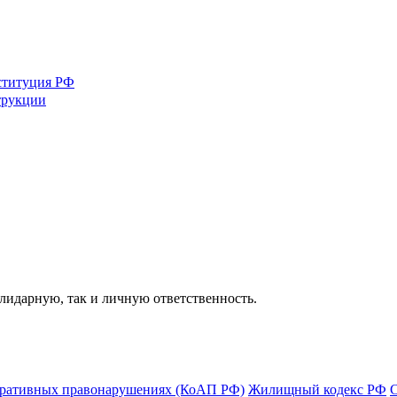
ституция РФ
трукции
олидарную, так и личную ответственность.
тративных правонарушениях (КоАП РФ)
Жилищный кодекс РФ