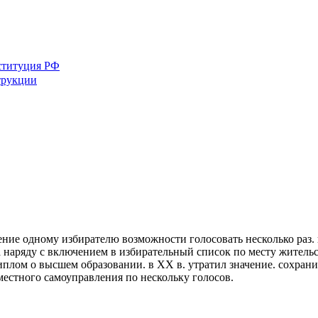
ституция РФ
трукции
ние одному избирателю возможности голосовать несколько раз.
а наряду с включением в избирательный список по месту жительс
плом о высшем образовании. в XX в. утратил значение. сохрани
естного самоуправления по нескольку голосов.