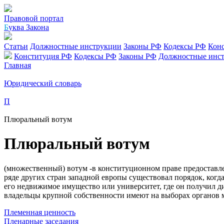
Правовой портал
Б
уква Закона
Статьи
Должностные инструкции
Законы РФ
Кодексы РФ
Кон
Конституция РФ
Кодексы РФ
Законы РФ
Должностные инс
Главная
Юридический словарь
П
Плюральный вотум
Плюральный вотум
(множественный) вотум -в конституционном праве предоставле
ряде других стран западной европы существовал порядок, когд
его недвижимое имущество или университет, где он получил ди
владельцы крупной собственности имеют на выборах органов м
Племенная ценность
Пленарные заседания