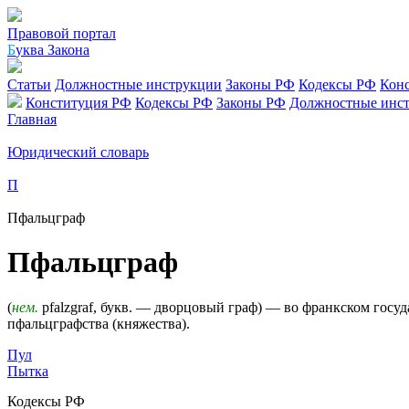
Правовой портал
Б
уква Закона
Статьи
Должностные инструкции
Законы РФ
Кодексы РФ
Кон
Конституция РФ
Кодексы РФ
Законы РФ
Должностные инс
Главная
Юридический словарь
П
Пфальцграф
Пфальцграф
(
нем.
pfalzgraf, букв. — дворцовый граф) — во франкском госу
пфальцграфства (княжества).
Пул
Пытка
Кодексы РФ