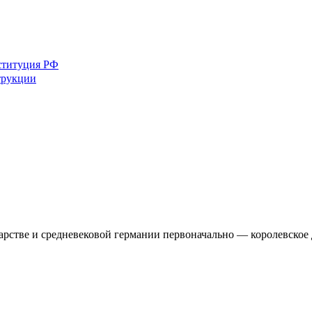
ституция РФ
трукции
дарстве и средневековой германии первоначально — королевско