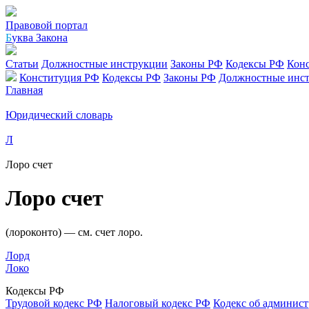
Правовой портал
Б
уква Закона
Статьи
Должностные инструкции
Законы РФ
Кодексы РФ
Кон
Конституция РФ
Кодексы РФ
Законы РФ
Должностные инс
Главная
Юридический словарь
Л
Лоро счет
Лоро счет
(лороконто) — см. счет лоро.
Лорд
Локо
Кодексы РФ
Трудовой кодекс РФ
Налоговый кодекс РФ
Кодекс об админис