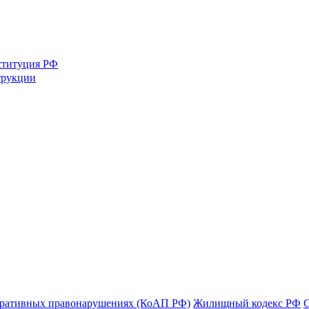
ституция РФ
трукции
тративных правонарушениях (КоАП РФ)
Жилищный кодекс РФ