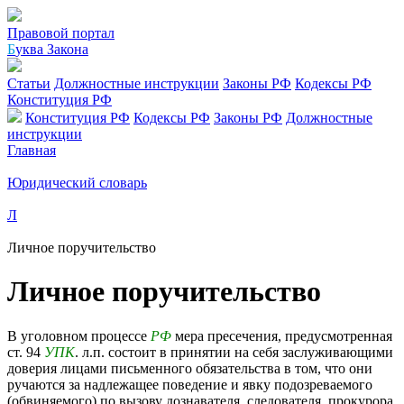
Правовой портал
Б
уква Закона
Статьи
Должностные инструкции
Законы РФ
Кодексы РФ
Конституция РФ
Конституция РФ
Кодексы РФ
Законы РФ
Должностные
инструкции
Главная
Юридический словарь
Л
Личное поручительство
Личное поручительство
В уголовном процессе
РФ
мера пресечения, предусмотренная
ст. 94
УПК
. л.п. состоит в принятии на себя заслуживающими
доверия лицами письменного обязательства в том, что они
ручаются за надлежащее поведение и явку подозреваемого
(обвиняемого) по вызову дознавателя, следователя, прокурора