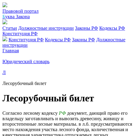
Правовой портал
Б
уква Закона
Статьи
Должностные инструкции
Законы РФ
Кодексы РФ
Конституция РФ
Конституция РФ
Кодексы РФ
Законы РФ
Должностные
инструкции
Главная
Юридический словарь
Л
Лесорубочный билет
Лесорубочный билет
Согласно лесному кодексу
РФ
документ, дающий право его
владельцу заготавливать и вывозить древесину, живицу и
второстепенные лесные материалы. в л.б. предусматриваются
место нахождения участка лесного фонда, количественная и
качественная характеристика отпускаемых лесных