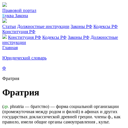
Правовой портал
Б
уква Закона
Статьи
Должностные инструкции
Законы РФ
Кодексы РФ
Конституция РФ
Конституция РФ
Кодексы РФ
Законы РФ
Должностные
инструкции
Главная
Юридический словарь
Ф
Фратрия
Фратрия
(
гр.
phratria — братство) — форма социальной организации
(промежуточная между родом и филой) в афинах и других
государствах доклассической древней греции. члены ф., как
правило, имели общие органы самоуправления , культ.