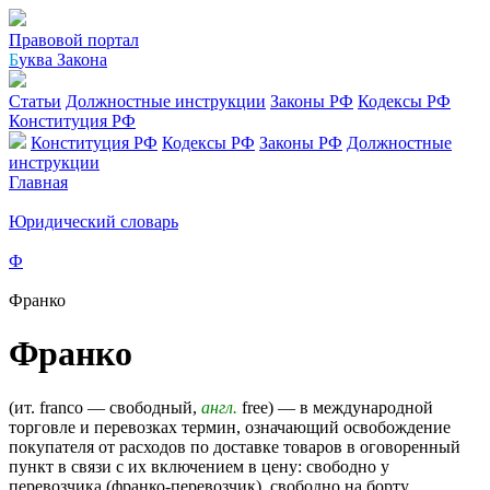
Правовой портал
Б
уква Закона
Статьи
Должностные инструкции
Законы РФ
Кодексы РФ
Конституция РФ
Конституция РФ
Кодексы РФ
Законы РФ
Должностные
инструкции
Главная
Юридический словарь
Ф
Франко
Франко
(ит. franco — свободный,
англ.
free) — в международной
торговле и перевозках термин, означающий освобождение
покупателя от расходов по доставке товаров в оговоренный
пункт в связи с их включением в цену: свободно у
перевозчика (франко-перевозчик), свободно на борту,