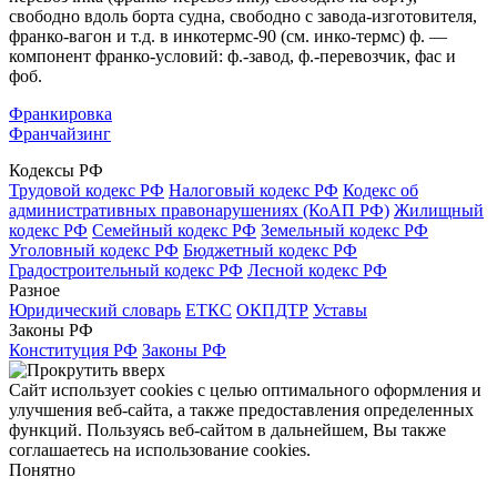
свободно вдоль борта судна, свободно с завода-изготовителя,
франко-вагон и т.д. в инкотермс-90 (см. инко-термс) ф. —
компонент франко-условий: ф.-завод, ф.-перевозчик, фас и
фоб.
Франкировка
Франчайзинг
Кодексы РФ
Трудовой кодекс РФ
Налоговый кодекс РФ
Кодекс об
административных правонарушениях (КоАП РФ)
Жилищный
кодекс РФ
Семейный кодекс РФ
Земельный кодекс РФ
Уголовный кодекс РФ
Бюджетный кодекс РФ
Градостроительный кодекс РФ
Лесной кодекс РФ
Разное
Юридический словарь
ЕТКС
ОКПДТР
Уставы
Законы РФ
Конституция РФ
Законы РФ
Сайт использует cookies с целью оптимального оформления и
улучшения веб-сайта, а также предоставления определенных
функций. Пользуясь веб-сайтом в дальнейшем, Вы также
соглашаетесь на использование cookies.
Понятно