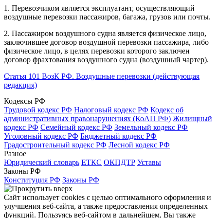
1. Перевозчиком является эксплуатант, осуществляющий
воздушные перевозки пассажиров, багажа, грузов или почты.
2. Пассажиром воздушного судна является физическое лицо,
заключившее договор воздушной перевозки пассажира, либо
физическое лицо, в целях перевозки которого заключен
договор фрахтования воздушного судна (воздушный чартер).
Статья 101 ВозК РФ. Воздушные перевозки (действующая
редакция)
Кодексы РФ
Трудовой кодекс РФ
Налоговый кодекс РФ
Кодекс об
административных правонарушениях (КоАП РФ)
Жилищный
кодекс РФ
Семейный кодекс РФ
Земельный кодекс РФ
Уголовный кодекс РФ
Бюджетный кодекс РФ
Градостроительный кодекс РФ
Лесной кодекс РФ
Разное
Юридический словарь
ЕТКС
ОКПДТР
Уставы
Законы РФ
Конституция РФ
Законы РФ
Сайт использует cookies с целью оптимального оформления и
улучшения веб-сайта, а также предоставления определенных
функций. Пользуясь веб-сайтом в дальнейшем, Вы также