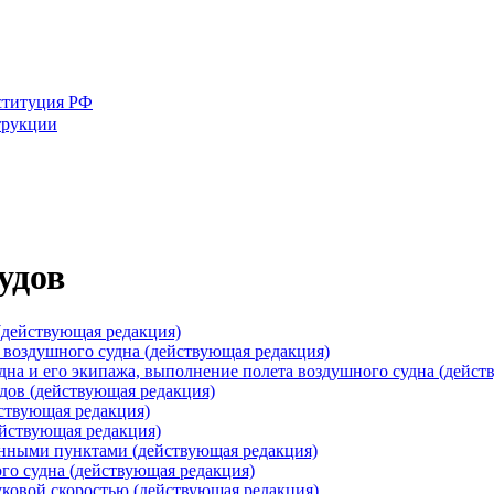
ституция РФ
трукции
удов
(действующая редакция)
 воздушного судна (действующая редакция)
дна и его экипажа, выполнение полета воздушного судна (дейст
дов (действующая редакция)
йствующая редакция)
ействующая редакция)
енными пунктами (действующая редакция)
го судна (действующая редакция)
уковой скоростью (действующая редакция)