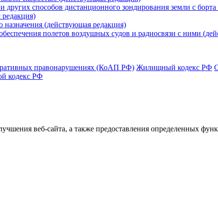
 и других способов дистанционного зондирования земли с борта
 редакция)
о назначения (действующая редакция)
обеспечения полетов воздушных судов и радиосвязи с ними (де
тративных правонарушениях (КоАП РФ)
Жилищный кодекс РФ
ой кодекс РФ
улучшения веб-сайта, а также предоставления определенных фун