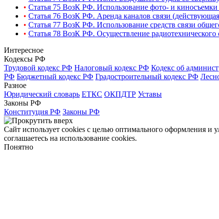
•
Статья 75 ВозК РФ. Использование фото- и киносъемки
•
Статья 76 ВозК РФ. Аренда каналов связи (действующая
•
Статья 77 ВозК РФ. Использование средств связи общег
•
Статья 78 ВозК РФ. Осуществление радиотехнического 
Интересное
Кодексы РФ
Трудовой кодекс РФ
Налоговый кодекс РФ
Кодекс об админис
РФ
Бюджетный кодекс РФ
Градостроительный кодекс РФ
Лесн
Разное
Юридический словарь
ЕТКС
ОКПДТР
Уставы
Законы РФ
Конституция РФ
Законы РФ
Сайт использует cookies с целью оптимального оформления и 
соглашаетесь на использование cookies.
Понятно