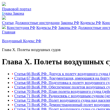
Правовой портал
Б
уква Закона
Статьи
Должностные инструкции
Законы РФ
Кодексы РФ
Кон
Конституция РФ
Кодексы РФ
Законы РФ
Должностные инс
Главная
Воздушный Кодекс РФ
Глава X. Полеты воздушных судов
Глава X. Полеты воздушных с
•
Статья 66 ВозК РФ. Допуск к полету воздушного судна 
•
Статья 67 ВозК РФ. Документация, имеющаяся на борту
•
Статья 68 ВозК РФ. Подготовка к полету воздушного су
•
Статья 69 ВозК РФ. Обеспечение полетов воздушных су
•
Статья 70 ВозК РФ. План полета воздушного судна (де
•
Статья 71 ВозК РФ. Радиосвязь с воздушным судном (д
•
Статья 72 ВозК РФ. Полет воздушного судна над насел
•
Статья 73 ВозК РФ. Демонстрационный полет воздушно
•
Статья 74 ВозК РФ. Полет воздушного судна со сверхзв