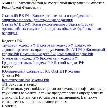
54-ФЗ "О Музейном фонде Российской Федерации и музеях в
Российской Федерации".
Статья 65 ВК РФ. Водоохранные зоны и прибрежные
защитные полосы (действующая редакция)
Статья 67 ВК РФ. Зоны экологического бедствия, зоны
чрезвычайных ситуаций на водных объектах (действующая
редакция)
Кодексы РФ
Трудовой кодекс РФ
Налоговый кодекс РФ
Кодекс об
административных правонарушениях (КоАП РФ)
Жилищный
кодекс РФ
Семейный кодекс РФ
Земельный кодекс РФ
Уголовный кодекс РФ
Бюджетный кодекс РФ
Градостроительный кодекс РФ
Лесной кодекс РФ
Разное
Юридический словарь
ЕТКС
ОКПДТР
Уставы
Законы РФ
Конституция РФ
Законы РФ
Сайт использует cookies с целью оптимального оформления и
улучшения веб-сайта, а также предоставления определенных
функций. Пользуясь веб-сайтом в дальнейшем, Вы также
соглашаетесь на использование cookies.
Понятно