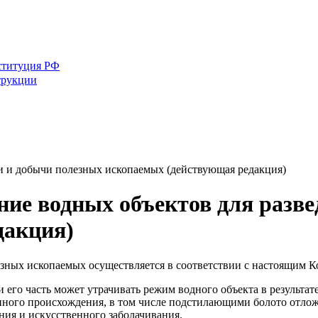
ституция РФ
трукции
ки и добычи полезных ископаемых (действующая редакция)
ние водных объектов для разв
дакция)
зных ископаемых осуществляется в соответствии с настоящим Ко
 его часть может утрачивать режим водного объекта в результа
нного происхождения, в том числе подстилающими болото отлож
ия и искусственного заболачивания.