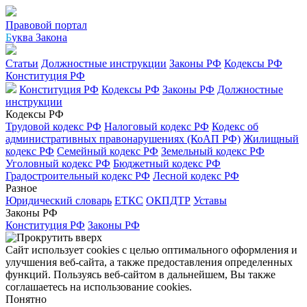
Правовой портал
Б
уква Закона
Статьи
Должностные инструкции
Законы РФ
Кодексы РФ
Конституция РФ
Конституция РФ
Кодексы РФ
Законы РФ
Должностные
инструкции
Кодексы РФ
Трудовой кодекс РФ
Налоговый кодекс РФ
Кодекс об
административных правонарушениях (КоАП РФ)
Жилищный
кодекс РФ
Семейный кодекс РФ
Земельный кодекс РФ
Уголовный кодекс РФ
Бюджетный кодекс РФ
Градостроительный кодекс РФ
Лесной кодекс РФ
Разное
Юридический словарь
ЕТКС
ОКПДТР
Уставы
Законы РФ
Конституция РФ
Законы РФ
Сайт использует cookies с целью оптимального оформления и
улучшения веб-сайта, а также предоставления определенных
функций. Пользуясь веб-сайтом в дальнейшем, Вы также
соглашаетесь на использование cookies.
Понятно