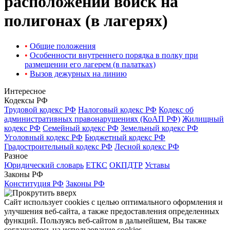
расположении войск на
полигонах (в лагерях)
•
Общие положения
•
Особенности внутреннего порядка в полку при
размещении его лагерем (в палатках)
•
Вызов дежурных на линию
Интересное
Кодексы РФ
Трудовой кодекс РФ
Налоговый кодекс РФ
Кодекс об
административных правонарушениях (КоАП РФ)
Жилищный
кодекс РФ
Семейный кодекс РФ
Земельный кодекс РФ
Уголовный кодекс РФ
Бюджетный кодекс РФ
Градостроительный кодекс РФ
Лесной кодекс РФ
Разное
Юридический словарь
ЕТКС
ОКПДТР
Уставы
Законы РФ
Конституция РФ
Законы РФ
Сайт использует cookies с целью оптимального оформления и
улучшения веб-сайта, а также предоставления определенных
функций. Пользуясь веб-сайтом в дальнейшем, Вы также
соглашаетесь на использование cookies.