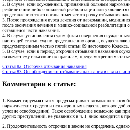
2. В случае, если осужденный, признанный больным наркомание
реабилитации либо социальной реабилитации или уклоняется о
представлению этого органа отменяет отсрочку отбывания нака
3. После прохождения курса лечения от наркомании, медицин
после окончания лечения и медико-социальной реабилитации со
оставшейся части наказания.
4. В случае установления судом факта совершения осужденным
настоящей статьи, суд по представлению органа, осуществляющ
предусмотренным частью пятой статьи 69 настоящего Кодекса, 
5. В случае, если в период отсрочки отбывания наказания ос
назначает ему наказание по правилам, предусмотренным статьей
Статья 82. Отсрочка отбывания наказания
Статья 83. Освобождение от отбывания наказания в связи с ис
Комментарии к статье:
1. Комментируемая статья предусматривает возможность освоб
наркотических средств и психотропных веществ, которое добр
условие освобождения). Такое освобождение возможно как при 
других преступлений, не указанных в ч. 1, либо находится в 
2. Продолжительность отсрочки в законе не определена, однако