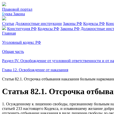
Правовой портал
Б
уква Закона
Статьи
Должностные инструкции
Законы РФ
Кодексы РФ
Кон
Конституция РФ
Кодексы РФ
Законы РФ
Должностные инс
Главная
Уголовный кодекс РФ
Общая часть
Раздел IV. Освобождение от уголовной ответственности и от н
Глава 12. Освобождение от наказания
Статья 82.1. Отсрочка отбывания наказания больным наркоман
Статья 82.1. Отсрочка отбыв
1. Осужденному к лишению свободы, признанному больным нар
статьей 233 настоящего Кодекса, и изъявившему желание добр
отсрочить отбывание наказания в виде лишения свободы до око