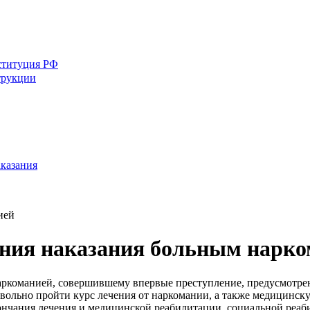
ституция РФ
трукции
аказания
ией
ания наказания больным нарк
команией, совершившему впервые преступление, предусмотренно
овольно пройти курс лечения от наркомании, а также медицинс
нчания лечения и медицинской реабилитации, социальной реабил