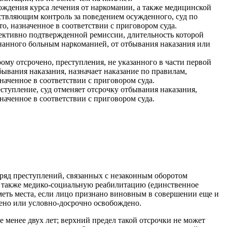
ождения курса лечения от наркомании, а также медицинской
ствляющим контроль за поведением осужденного, суд по
о, назначенное в соответствии с приговором суда.
ективно подтвержденной ремиссии, длительность которой
знанного больным наркоманией, от отбывания наказания или
му отсрочено, преступления, не указанного в части первой
ывания наказания, назначает наказание по правилам,
наченное в соответствии с приговором суда.
ступление, суд отменяет отсрочку отбывания наказания,
наченное в соответствии с приговором суда.
 ряд преступлений, связанных с незаконным оборотом
 а также медико-социальную реабилитацию (единственное
иметь места, если лицо признано виновным в совершении еще и
ждено или условно-досрочно освобождено.
не менее двух лет; верхний предел такой отсрочки не может