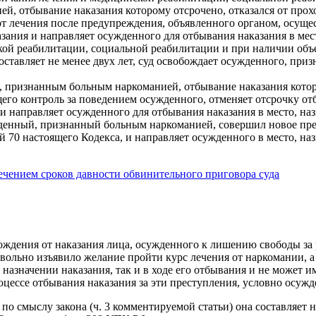
й, отбывание наказания которому отсрочено, отказался от прох
т лечения после предупреждения, объявленного органом, осуще
зания и направляет осужденного для отбывания наказания в мест
ской реабилитации, социальной реабилитации и при наличии объ
ставляет не менее двух лет, суд освобождает осужденного, при
, признанным больным наркоманией, отбывание наказания которо
его контроль за поведением осужденного, отменяет отсрочку отб
и направляет осужденного для отбывания наказания в место, наз
ужденный, признанный больным наркоманией, совершил новое пре
 70 настоящего Кодекса, и направляет осужденного в место, наз
течением сроков давности обвинительного приговора суда
ождения от наказания лица, осужденного к лишению свободы за
овольно изъявило желание пройти курс лечения от наркомании,
назначении наказания, так и в ходе его отбывания и не может 
процессе отбывания наказания за эти преступления, условно осу
 по смыслу закона (ч. 3 комментируемой статьи) она составляет 