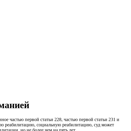
оманией
е частью первой статьи 228, частью первой статьи 231 и
кую реабилитацию, социальную реабилитацию, суд может
итации, но не более чем на пять лет.