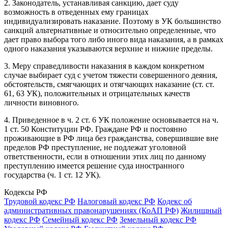
2. Законодатель, устанавливая санкцию, дает суду
возможность в отведенных ему границах
индивидуализировать наказание. Поэтому в УК большинство
санкций альтернативные и относительно определенные, что
дает право выбора того либо иного вида наказания, а в рамках
одного наказания указываются верхние и нижние пределы.
3. Меру справедливости наказания в каждом конкретном
случае выбирает суд с учетом тяжести совершенного деяния,
обстоятельств, смягчающих и отягчающих наказание (ст. ст.
61, 63 УК), положительных и отрицательных качеств
личности виновного.
4. Приведенное в ч. 2 ст. 6 УК положение основывается на ч.
1 ст. 50 Конституции РФ. Граждане РФ и постоянно
проживающие в РФ лица без гражданства, совершившие вне
пределов РФ преступление, не подлежат уголовной
ответственности, если в отношении этих лиц по данному
преступлению имеется решение суда иностранного
государства (ч. 1 ст. 12 УК).
Кодексы РФ
Трудовой кодекс РФ
Налоговый кодекс РФ
Кодекс об
административных правонарушениях (КоАП РФ)
Жилищный
кодекс РФ
Семейный кодекс РФ
Земельный кодекс РФ