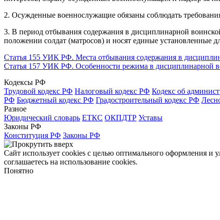
2. Осужденные военнослужащие обязаны соблюдать требования
3. В период отбывания содержания в дисциплинарной воинской
положении солдат (матросов) и носят единые установленные д
Статья 155 УИК РФ. Места отбывания содержания в дисциплин
Статья 157 УИК РФ. Особенности режима в дисциплинарной во
Кодексы РФ
Трудовой кодекс РФ
Налоговый кодекс РФ
Кодекс об админис
РФ
Бюджетный кодекс РФ
Градостроительный кодекс РФ
Лесн
Разное
Юридический словарь
ЕТКС
ОКПДТР
Уставы
Законы РФ
Конституция РФ
Законы РФ
Сайт использует cookies с целью оптимального оформления и 
соглашаетесь на использование cookies.
Понятно