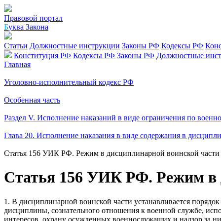
Правовой портал
Б
уква Закона
Статьи
Должностные инструкции
Законы РФ
Кодексы РФ
Кон
Конституция РФ
Кодексы РФ
Законы РФ
Должностные инс
Главная
Уголовно-исполнительный кодекс РФ
Особенная часть
Раздел V. Исполнение наказаний в виде ограничения по воен
Глава 20. Исполнение наказания в виде содержания в дисципл
Статья 156 УИК РФ. Режим в дисциплинарной воинской части 
Статья 156 УИК РФ. Режим в 
1. В дисциплинарной воинской части устанавливается порядо
дисциплины, сознательного отношения к военной службе, испо
интересов, охрану осужденных военнослужащих и надзор за н