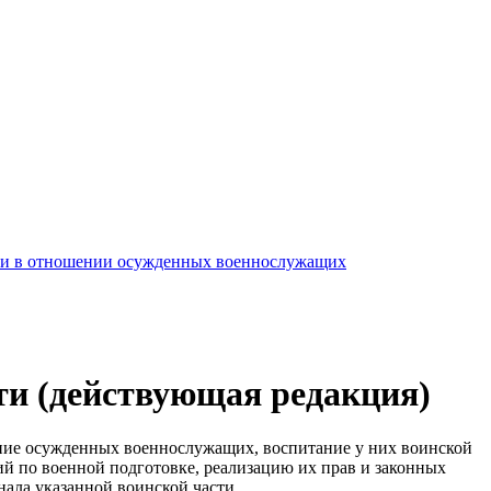
асти в отношении осужденных военнослужащих
ти (действующая редакция)
ение осужденных военнослужащих, воспитание у них воинской
й по военной подготовке, реализацию их прав и законных
ала указанной воинской части.