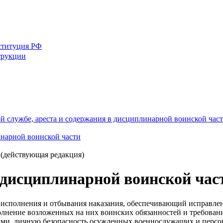
ституция РФ
трукции
ной службе, ареста и содержания в дисциплинарной воинской ч
инарной воинской части
(действующая редакция)
дисциплинарной воинской час
к исполнения и отбывания наказания, обеспечивающий исправл
лнение возложенных на них воинских обязанностей и требовани
ими, личную безопасность осужденных военнослужащих и персон