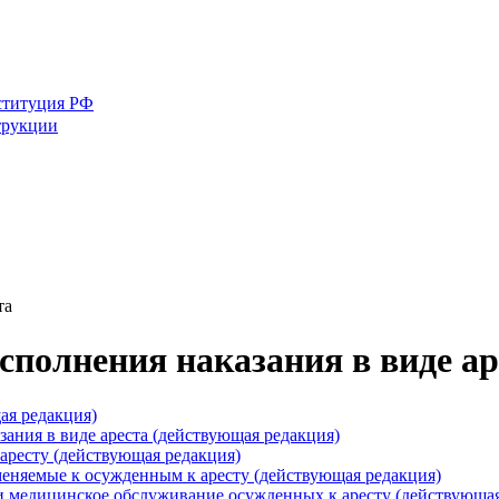
ституция РФ
трукции
та
исполнения наказания в виде ар
ая редакция)
ания в виде ареста (действующая редакция)
аресту (действующая редакция)
еняемые к осужденным к аресту (действующая редакция)
и медицинское обслуживание осужденных к аресту (действующая