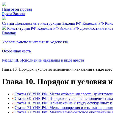
Правовой портал
Б
уква Закона
Статьи
Должностные инструкции
Законы РФ
Кодексы РФ
Кон
Конституция РФ
Кодексы РФ
Законы РФ
Должностные инс
Главная
Уголовно-исполнительный кодекс РФ
Особенная часть
Раздел III. Исполнение наказания в виде ареста
Глава 10. Порядок и условия исполнения наказания в виде арес
Глава 10. Порядок и условия 
•
Статья 68 УИК РФ. Места отбывания ареста (действующ
•
Статья 69 УИК РФ. Порядок и условия исполнения наказ
•
Статья 70 УИК РФ. Привлечение к труду осужденных к 
•
Статья 71 УИК РФ. Меры поощрения и взыскания, прим
•
Статья 72 УИК РФ. Материально-бытовое обеспечение 