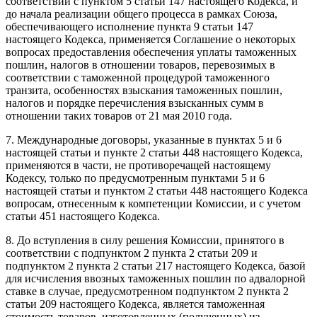
соответствии с пунктом 5 статьи 147 настоящего Кодекса, и
до начала реализации общего процесса в рамках Союза,
обеспечивающего исполнение пункта 9 статьи 147
настоящего Кодекса, применяется Соглашение о некоторых
вопросах предоставления обеспечения уплаты таможенных
пошлин, налогов в отношении товаров, перевозимых в
соответствии с таможенной процедурой таможенного
транзита, особенностях взыскания таможенных пошлин,
налогов и порядке перечисления взысканных сумм в
отношении таких товаров от 21 мая 2010 года.
7. Международные договоры, указанные в пунктах 5 и 6
настоящей статьи и пункте 2 статьи 448 настоящего Кодекса,
применяются в части, не противоречащей настоящему
Кодексу, только по предусмотренным пунктами 5 и 6
настоящей статьи и пунктом 2 статьи 448 настоящего Кодекса
вопросам, отнесенным к компетенции Комиссии, и с учетом
статьи 451 настоящего Кодекса.
8. До вступления в силу решения Комиссии, принятого в
соответствии с подпунктом 2 пункта 2 статьи 209 и
подпунктом 2 пункта 2 статьи 217 настоящего Кодекса, базой
для исчисления ввозных таможенных пошлин по адвалорной
ставке в случае, предусмотренном подпунктом 2 пункта 2
статьи 209 настоящего Кодекса, является таможенная
стоимость товаров, изготовленных (полученных) из